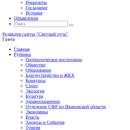
Реквизиты
Госзадание
История
Объявления
Поиск
Искать:
Поиск
Редакция газеты "Светлый путь"
Газета
Промотать
Главная
к
Рубрики
содержимому
Патриотическое воспитание
Общество
Образование
Благоустройство и ЖКХ
Конкурсы
Спорт
Экология
Культура
Здравоохранение
Отделение СФР по Ивановской области
Экономика
Власть
Анонсы и События
Туризм