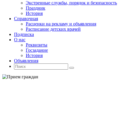
Экстренные службы, порядок и безопасность
Праздник
История
Справочная
Расценки на рекламу и объявления
Расписание детских врачей
Подписка
О нас
Реквизиты
Госзадание
История
Объявления
Поиск
Искать:
Поиск