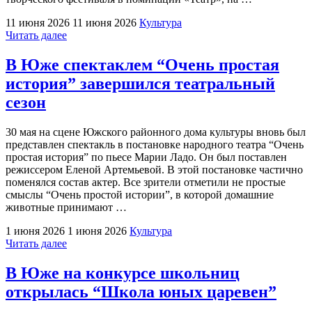
11 июня 2026
11 июня 2026
Культура
"Детская
Читать далее
образцовая
студия
В Юже спектаклем “Очень простая
«Театрина»
история” завершился театральный
Южи
стала
сезон
обладателем
гран-
30 мая на сцене Южского районного дома культуры вновь был
при
представлен спектакль в постановке народного театра “Очень
творческого
простая история” по пьесе Марии Ладо. Он был поставлен
конкурса"
режиссером Еленой Артемьевой. В этой постановке частично
поменялся состав актер. Все зрители отметили не простые
смыслы “Очень простой истории”, в которой домашние
животные принимают …
1 июня 2026
1 июня 2026
Культура
"В
Читать далее
Юже
спектаклем
В Юже на конкурсе школьниц
“Очень
открылась “Школа юных царевен”
простая
история”