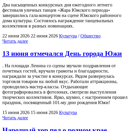
Два насыщенных конкурсных дня ежегодного летнего
открылась
фестиваля уличных танцев «Жара Южского периода»
выставка
завершились гала-концертом на сцене Южского районного
“наивного”
дома культуры. Состоялось награждение танцевальных
искусства"
коллективов в разных номинациях.
22 июня 2026
22 июня 2026
Культура
/
Общество
""
Читать далее
13 июня отмечался День города Южи
. На площади Ленина со сцены звучали поздравления от
почетных гостей, вручали грамоты и благодарности,
награждали за участие в конкурсах. Рядом развернулась
торговля товаром на любой вкус. Работали аттракционы,
проводились мастер-классы. Отдыхающие
фотографировались в фотозонах, смотрели выступления
творческих коллективов. Ярко, шумно, с настроением прошел
праздник, посвященный 101-му дню рождения Южи!
15 июня 2026
15 июня 2026
Культура
"13
Читать далее
июня
отмечался
Народный хор пел о родном крае