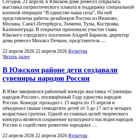
Сегодня, 22 апреля, в Южском доме ремесел открылась
народного
выставка патриотического плаката в поддержку специальной
театра"
военной операции “В единстве наша сила”. На ней
представлены работы дизайнеров России из Иваново,
Москвы, Санкт-Петербурга, Тюмени, Тулы, Костромы,
Калининграда. В открытии принимали участие глава
Южского городского поселения Андрей Баранов, директор
дома ремесел Михаил Печкин, представитель …
22 апреля 2026
22 апреля 2026
Культура
"В
Читать далее
Юже
открылась
В Южском районе дети создавали
выставка
сувениры народов России
патриотического
плаката
в
В Юже завершился районный конкурс-выставка «Сувениры
поддержку
народов России», посвящённый Году единства народов
СВО"
России. Конкурс проходил с 15 марта по 15 апреля и
объединил свыше семидесяти детей от 3 до 17 лет в четырех
возрастных группах. Одной из главных целей творческого
конкурса является сохранение культурного наследия народов
России и содействие развитию народных …
22 апреля 2026
22 апреля 2026
Культура