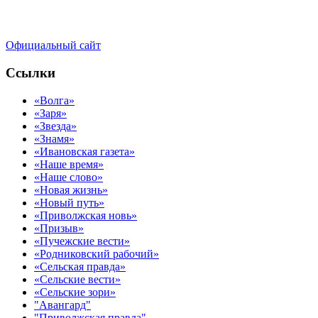
Официальный сайт
Ссылки
«Волга»
«Заря»
«Звезда»
«Знамя»
«Ивановская газета»
«Наше время»
«Наше слово»
«Новая жизнь»
«Новый путь»
«Приволжская новь»
«Призыв»
«Пучежские вести»
«Родниковский рабочий»
«Сельская правда»
«Сельские вести»
«Сельские зори»
"Авангард"
"Приволжская правда"