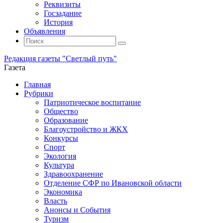
Реквизиты
Госзадание
История
Объявления
Поиск
Искать:
Поиск
Редакция газеты "Светлый путь"
Газета
Промотать
Главная
к
Рубрики
содержимому
Патриотическое воспитание
Общество
Образование
Благоустройство и ЖКХ
Конкурсы
Спорт
Экология
Культура
Здравоохранение
Отделение СФР по Ивановской области
Экономика
Власть
Анонсы и События
Туризм