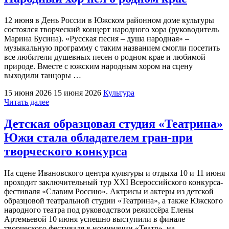
День
города
12 июня в День России в Южском районном доме культуры
Южи"
состоялся творческий концерт народного хора (руководитель
Марина Бусина). «Русская песня – душа народная» –
музыкальную программу с таким названием смогли посетить
все любители душевных песен о родном крае и любимой
природе. Вместе с южским народным хором на сцену
выходили танцоры …
15 июня 2026
15 июня 2026
Культура
"Народный
Читать далее
хор
пел
Детская образцовая студия «Театрина»
о
Южи стала обладателем гран-при
родном
крае"
творческого конкурса
На сцене Ивановского центра культуры и отдыха 10 и 11 июня
проходит заключительный тур XXI Всероссийского конкурса-
фестиваля «Славим Россию». Актрисы и актеры из детской
образцовой театральной студии «Театрина», а также Южского
народного театра под руководством режиссёра Елены
Артемьевой 10 июня успешно выступили в финале
творческого фестиваля в номинации «Театр», на …