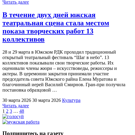
"В
Читать далее
Южском
районе
В течение двух дней южская
дети
театральная сцена стала местом
создавали
сувениры
показа творческих работ 13
народов
коллективов
России"
28 и 29 марта в Южском РДК проходил традиционный
открытый театральный фестиваль “Шаг в небо”. 13
коллективов показывали свои творческие работы. Их
оценивали члены жюри – искусствоведы, режиссеры и
актеры. В церемонии закрытия принимали участие
председатель совета Южского райна Елена Муратова и
благочинный иерей Василий Смирнов. Гран-при получила
постановка образцовой …
30 марта 2026
30 марта 2026
Культура
"В
Читать далее
Пагинация
течение
1
2
3
…
48
двух
записей
дней
южская
театральная
Подпишитесь на газету