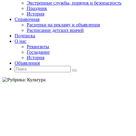
Экстренные службы, порядок и безопасность
Праздник
История
Справочная
Расценки на рекламу и объявления
Расписание детских врачей
Подписка
О нас
Реквизиты
Госзадание
История
Объявления
Поиск
Искать:
Поиск