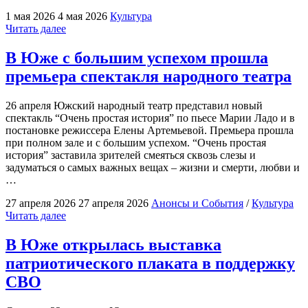
1 мая 2026
4 мая 2026
Культура
"В
Читать далее
День
весны
В Юже с большим успехом прошла
и
премьера спектакля народного театра
труда
состоялся
отчетный
26 апреля Южский народный театр представил новый
концерт
спектакль “Очень простая история” по пьесе Марии Ладо и в
музыкальной
постановке режиссера Елены Артемьевой. Премьера прошла
студии
при полном зале и с большим успехом. “Очень простая
“Южа”"
история” заставила зрителей смеяться сквозь слезы и
задуматься о самых важных вещах – жизни и смерти, любви и
…
27 апреля 2026
27 апреля 2026
Анонсы и События
/
Культура
"В
Читать далее
Юже
с
В Юже открылась выставка
большим
патриотического плаката в поддержку
успехом
прошла
СВО
премьера
спектакля