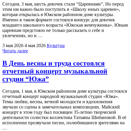
завершился
Сегодня, 3 мая, шесть девочек стали “Царевнами”. Но перед
театральный
этим им важно было поступить в «Школу юных царевен»,
сезон"
которая открылась в Южском районном доме культуры.
Именно в таком формате состоялся конкурс для девочек
младшего школьного возраста «Южская жемчужинка». Юным
царевнам предстояло не только рассказать о себе и
увлечениях, но и …
3 мая 2026
4 мая 2026
Культура
"В
Читать далее
Юже
на
В День весны и труда состоялся
конкурсе
отчетный концерт музыкальной
школьниц
открылась
студии “Южа”
“Школа
юных
Сегодня, 1 мая, в Южском районном доме культуры состоялся
царевен”"
отчетный концерт народной музыкальной студии «Южа».
Темы любви, весны, вечной молодости и вдохновения
звучали со сцены в замечательных композициях. Майский
концерт в этом году был посвящен 35-летию творческой
деятельности солистки коллектива Татьяны Шибановой. В её
исполнении прозвучали песни, полюбившиеся зрителями на
…