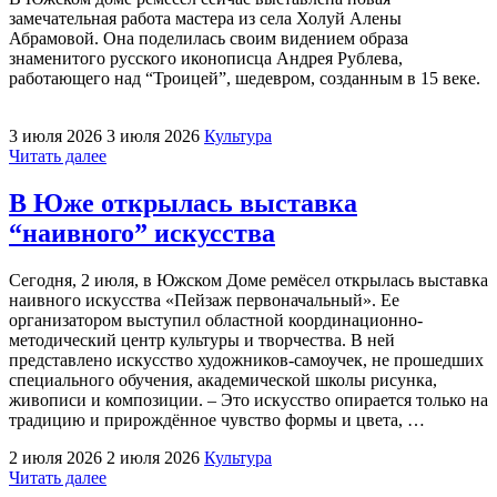
замечательная работа мастера из села Холуй Алены
Абрамовой. Она поделилась своим видением образа
знаменитого русского иконописца Андрея Рублева,
работающего над “Троицей”, шедевром, созданным в 15 веке.
3 июля 2026
3 июля 2026
Культура
"В
Читать далее
Южском
районе
В Юже открылась выставка
можно
“наивного” искусства
увидеть
иконописца
Андрея
Сегодня, 2 июля, в Южском Доме ремёсел открылась выставка
Рублева"
наивного искусства «Пейзаж первоначальный». Ее
организатором выступил областной координационно-
методический центр культуры и творчества. В ней
представлено искусство художников-самоучек, не прошедших
специального обучения, академической школы рисунка,
живописи и композиции. – Это искусство опирается только на
традицию и прирождённое чувство формы и цвета, …
2 июля 2026
2 июля 2026
Культура
"В
Читать далее
Юже