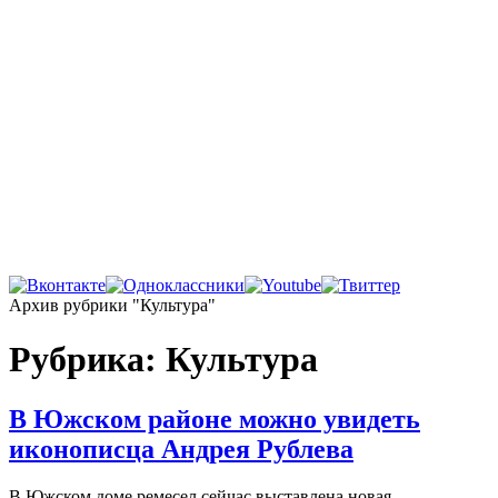
Главная
Архив рубрики "Культура"
Рубрика:
Культура
В Южском районе можно увидеть
иконописца Андрея Рублева
В Южском доме ремесел сейчас выставлена новая