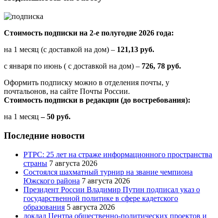
сцена
стала
местом
показа
Стоимость подписки на 2-е полугодие 2026 года:
творческих
работ
на 1 месяц (с доставкой на дом) –
121,13 руб.
13
коллективов"
с января по июнь ( с доставкой на дом) –
726, 78 руб.
Оформить подписку можно в отделения почты, у
почтальонов, на сайте Почты России.
Стоимость подписки в редакции (до востребования):
на 1 месяц
– 50 руб.
Последние новости
РТРС: 25 лет на страже информационного пространства
страны
7 августа 2026
Состоялся шахматный турнир на звание чемпиона
Южского района
7 августа 2026
Президент России Владимир Путин подписал указ о
государственной политике в сфере кадетского
образования
5 августа 2026
доклад Центра общественно-политических проектов и