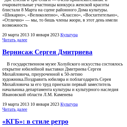
очаровательные участницы конкурса женской красоты
блистали 8 Марта на сцене районного Дома культуры.
«Шикарно», «Великолепно», «Классно», «Восхитительно»,
«Отлично» — мы, то бишь члены жюри, в этот день имели
возможность
20 марта 2013
10 января 2023
Культура
"Конкурс
Читать далее
женской
красоты
Вернисаж Сергея Дмитриева
на
страницах
В государственном музее Холуйского искусства состоялось
модного
открытие юбилейной выставки Дмитриева Сергея
журнала"
Михайловича, приуроченной к 50-летию
художника.Поздравить юбиляра и поблагодарить Серея
Михайловича за его труд приехали первый заместитель
начальника департамента культуры и культурного наследия
Ивановской области Л.М. Каменева
19 марта 2013
10 января 2023
Культура
"Вернисаж
Читать далее
Сергея
Дмитриева"
«КГБ»: в стиле ретро