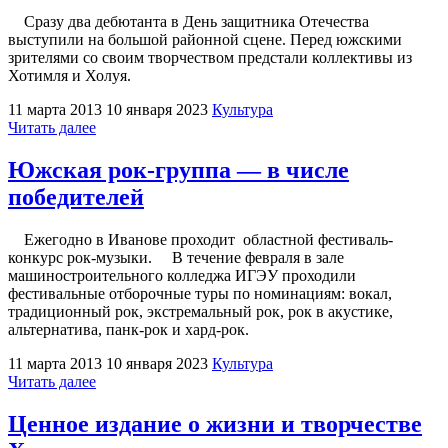
Сразу два дебютанта в День защитника Отечества
выступили на большой районной сцене. Перед южскими
зрителями со своим творчеством предстали коллективы из
Хотимля и Холуя.
11 марта 2013
10 января 2023
Культура
"«КГБ»:
Читать далее
в
стиле
Южская рок-группа — в числе
ретро"
победителей
Ежегодно в Иванове проходит областной фестиваль-
конкурс рок-музыки. В течение февраля в зале
машиностроительного колледжа ИГЭУ проходили
фестивальные отборочные туры по номинациям: вокал,
традиционный рок, экстремальный рок, рок в акустике,
альтернатива, панк-рок и хард-рок.
11 марта 2013
10 января 2023
Культура
"Южская
Читать далее
рок-
группа
Ценное издание о жизни и творчестве
—