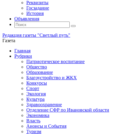
Реквизиты
Госзадание
История
Объявления
Поиск
Искать:
Поиск
Редакция газеты "Светлый путь"
Газета
Промотать
Главная
к
Рубрики
содержимому
Патриотическое воспитание
Общество
Образование
Благоустройство и ЖКХ
Конкурсы
Спорт
Экология
Культура
Здравоохранение
Отделение СФР по Ивановской области
Экономика
Власть
Анонсы и События
Туризм