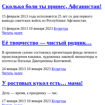
мира
художника"
Сколько боли ты принес, Афганистан!
15 февраля 2013 года исполняется 25 лет со дня первого
вывода советских войск из Республики Афганистан.
13 февраля 2013
10 января 2023
Культура
"Сколько
Читать далее
боли
ты
Её творчество — чистый родник…
принес,
Афганистан!"
В архивном салоне состоялась презентация фонда личного
происхождения южанки, художника лаковой миниатюры и
поэтессы Натальи Дмитриевны Коптяевой.
24 января 2013
10 января 2023
Культура
"Её
Читать далее
творчество
—
У ростовых кукол есть… мама!
чистый
родник…"
Делу — время, а празднику — час.
17 января 2013
10 января 2023
Культура
"У