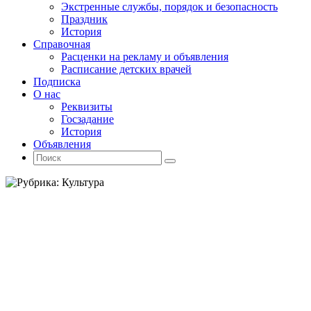
Экстренные службы, порядок и безопасность
Праздник
История
Справочная
Расценки на рекламу и объявления
Расписание детских врачей
Подписка
О нас
Реквизиты
Госзадание
История
Объявления
Поиск
Искать:
Поиск