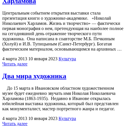
Харламова
в
числе
победителей"
Центральным событием открытия выставки стала
презентация книги о художнике-академике. «Николай
Николаевич Харламов. Жизнь и творчество» — фактически
первая монография о нем, претендующая на наиболее полное
на сегодняшний день отражение творческого пути
художника. Она написана в соавторстве М.Б. Печкиным
(Холуй) и И.В. Тупицыным (Санкт-Петербург). Богатая
фактическим материалом, основывающимся на архивных …
4 марта 2013
10 января 2023
Культура
"Ценное
Читать далее
издание
о
Два мира художника
жизни
и
До 15 марта в Ивановском областном художественном
творчестве
музее будет ежедневно звучать имя Николая Николаевича
Харламова"
Харламова (1863-1935). Недавно в Иванове открылась
юбилейная выставка художника, который был представлен
как монументалист, мастер портретного жанра и педагог.
4 марта 2013
10 января 2023
Культура
"Два
Читать далее