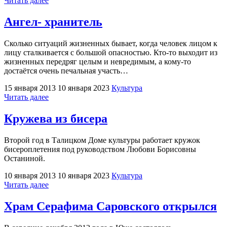
Читать далее
ростовых
кукол
Ангел- хранитель
есть…
мама!"
Сколько ситуаций жизненных бывает, когда человек лицом к
лицу сталкивается с большой опасностью. Кто-то выходит из
жизненных передряг целым и невредимым, а кому-то
достаётся очень печальная участь…
15 января 2013
10 января 2023
Культура
"Ангел-
Читать далее
хранитель"
Кружева из бисера
Второй год в Талицком Доме культуры работает кружок
бисероплетения под руководством Любови Борисовны
Останиной.
10 января 2013
10 января 2023
Культура
"Кружева
Читать далее
из
бисера"
Храм Серафима Саровского открылся