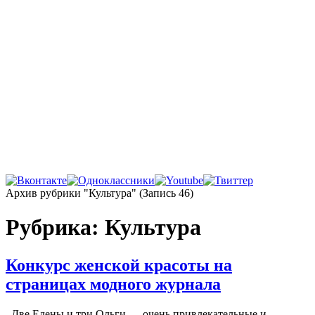
Главная
Архив рубрики "Культура"
(Запись 46)
Рубрика:
Культура
Конкурс женской красоты на
страницах модного журнала
Две Елены и три Ольги — очень привлекательные и