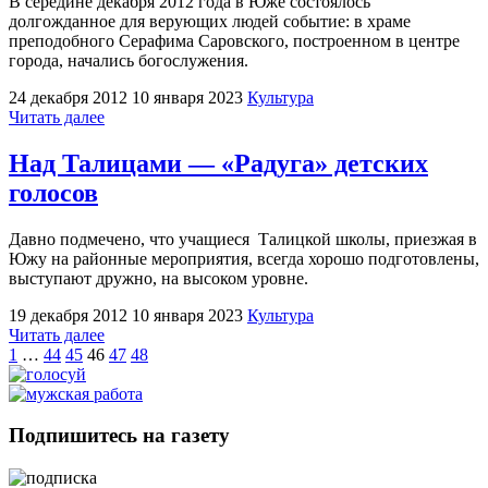
В середине декабря 2012 года в Юже состоялось
долгожданное для верующих людей событие: в храме
преподобного Серафима Саровского, построенном в центре
города, начались богослужения.
24 декабря 2012
10 января 2023
Культура
"Храм
Читать далее
Серафима
Саровского
Над Талицами — «Радуга» детских
открылся"
голосов
Давно подмечено, что учащиеся Талицкой школы, приезжая в
Южу на районные мероприятия, всегда хорошо подготовлены,
выступают дружно, на высоком уровне.
19 декабря 2012
10 января 2023
Культура
"Над
Читать далее
Пагинация
Талицами
1
…
44
45
46
47
48
—
записей
«Радуга»
детских
голосов"
Подпишитесь на газету