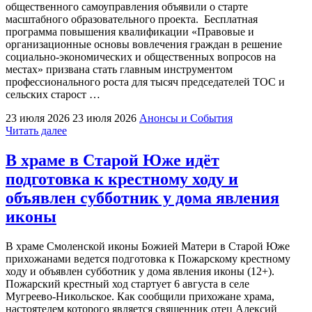
общественного самоуправления объявили о старте
масштабного образовательного проекта. Бесплатная
программа повышения квалификации «Правовые и
организационные основы вовлечения граждан в решение
социально-экономических и общественных вопросов на
местах» призвана стать главным инструментом
профессионального роста для тысяч председателей ТОС и
сельских старост …
23 июля 2026
23 июля 2026
Анонсы и События
"Для
Читать далее
активистов
ТОС
В храме в Старой Юже идёт
и
подготовка к крестному ходу и
сельских
старост
объявлен субботник у дома явления
Ивановской
иконы
области
запустят
бесплатную
В храме Смоленской иконы Божией Матери в Старой Юже
образовательную
прихожанами ведется подготовка к Пожарскому крестному
программу"
ходу и объявлен субботник у дома явления иконы (12+).
Пожарский крестный ход стартует 6 августа в селе
Мугреево‑Никольское. Как сообщили прихожане храма,
настоятелем которого является священник отец Алексий