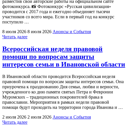
разместив свои авторские работы на официальном сайте
фотоконкурса. 📸 Фотоконкурс «Русская цивилизация»
проводится с 2017 года и ежегодно объединяет тысячи
участников со всего мира. Если в первый год на конкурс
поступило …
8 июля 2026
8 июля 2026
Анонсы и События
"Продолжается
Читать далее
прием
работ
Всероссийская неделя правовой
на
помощи по вопросам защиты
Х
Международный
интересов семьи в Ивановской области
фотоконкурс
«Русская
В Ивановской области проводится Всероссийская неделя
цивилизация»"
правовой помощи по вопросам защиты интересов семьи. Она
приурочена к празднованию Дня семьи, любви и верности,
учрежденного ко дню памяти святых Петра и Февронии
Муромских – традиционных покровителей брака в
православии. Мероприятия в рамках недели правовой
помощи будут проходить на территории города Иванова и …
2 июля 2026
2 июля 2026
Анонсы и События
"Всероссийская
Читать далее
неделя