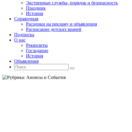
Экстренные службы, порядок и безопасность
Праздник
История
Справочная
Расценки на рекламу и объявления
Расписание детских врачей
Подписка
О нас
Реквизиты
Госзадание
История
Объявления
Поиск
Искать:
Поиск