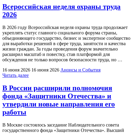
правовой
Всероссийская неделя охраны труда
помощи
2026
по
вопросам
защиты
В 2026 году Всероссийская неделя охраны труда продолжает
интересов
укреплять статус главного социального форума страны,
семьи
объединяющего государство, бизнес и экспертное сообщество
в
для выработки решений в сфере труда, занятости и качества
Ивановской
жизни граждан. За годы проведения форум значительно
области"
расширил масштаб и повестку, став платформой для
обсуждения не только вопросов безопасности труда, но …
16 июня 2026
16 июня 2026
Анонсы и События
"Всероссийская
Читать далее
неделя
охраны
В России расширили полномочия
труда
фонда «Защитники Отечества» и
2026"
утвердили новые направления его
работы
В Москве состоялось заседание Наблюдательного совета
государственного фонда «Защитники Отечества». Высший