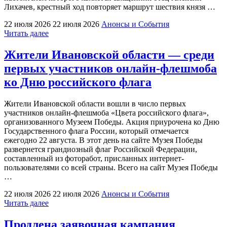
Лихачев, крестный ход повторяет маршрут шествия князя …
22 июля 2026
22 июля 2026
Анонсы и События
"В
Читать далее
храме
в
Жители Ивановской области — среди
Старой
первых участников онлайн-флешмоба
Юже
идёт
ко Дню российского флага
подготовка
к
Жители Ивановской области вошли в число первых
крестному
участников онлайн-флешмоба «Цвета российского флага»,
ходу
организованного Музеем Победы. Акция приурочена ко Дню
и
Государственного флага России, который отмечается
объявлен
ежегодно 22 августа. В этот день на сайте Музея Победы
субботник
развернется грандиозный флаг Российской Федерации,
у
составленный из фоторабот, присланных интернет-
дома
пользователями со всей страны. Всего на сайт Музея Победы
явления
…
иконы"
22 июля 2026
22 июля 2026
Анонсы и События
"Жители
Читать далее
Ивановской
области
Продлена заявочная кампания