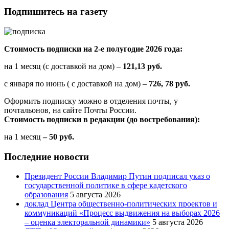
принять
участие
Подпишитесь на газету
в
онлайн-
акции
«Свеча
Стоимость подписки на 2-е полугодие 2026 года:
памяти»
и
на 1 месяц (с доставкой на дом) –
121,13 руб.
зажечь
свечу
с января по июнь ( с доставкой на дом) –
726, 78 руб.
в
Оформить подписку можно в отделения почты, у
память
почтальонов, на сайте Почты России.
о
Стоимость подписки в редакции (до востребования):
героях
Великой
на 1 месяц
– 50 руб.
Отечественной
войны"
Последние новости
Президент России Владимир Путин подписал указ о
государственной политике в сфере кадетского
образования
5 августа 2026
доклад Центра общественно-политических проектов и
коммуникаций «Процесс выдвижения на выборах 2026
– оценка электоральной динамики»
5 августа 2026