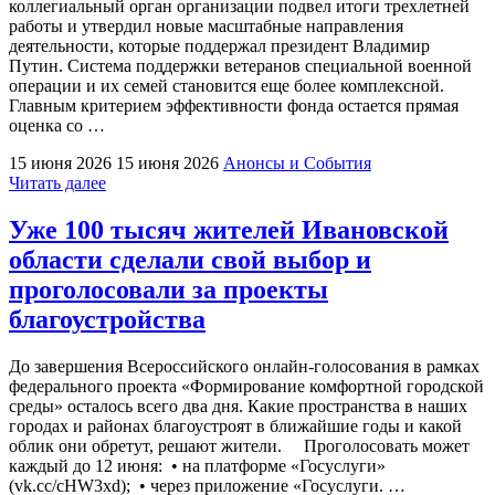
коллегиальный орган организации подвел итоги трехлетней
работы и утвердил новые масштабные направления
деятельности, которые поддержал президент Владимир
Путин. Система поддержки ветеранов специальной военной
операции и их семей становится еще более комплексной.
Главным критерием эффективности фонда остается прямая
оценка со …
15 июня 2026
15 июня 2026
Анонсы и События
"В
Читать далее
России
расширили
Уже 100 тысяч жителей Ивановской
полномочия
области сделали свой выбор и
фонда
«Защитники
проголосовали за проекты
Отечества»
благоустройства
и
утвердили
новые
До завершения Всероссийского онлайн-голосования в рамках
направления
федерального проекта «Формирование комфортной городской
его
среды» осталось всего два дня. Какие пространства в наших
работы"
городах и районах благоустроят в ближайшие годы и какой
облик они обретут, решают жители. Проголосовать может
каждый до 12 июня: • на платформе «Госуслуги»
(vk.cc/cHW3xd); • через приложение «Госуслуги. …