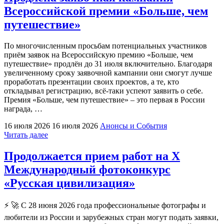
—
Всероссийской премии «Больше, чем
среди
первых
путешествие»
участников
онлайн-
По многочисленным просьбам потенциальных участников
флешмоба
приём заявок на Всероссийскую премию «Больше, чем
ко
путешествие» продлён до 31 июля включительно. Благодаря
Дню
увеличенному сроку заявочной кампании они смогут лучше
российского
проработать презентации своих проектов, а те, кто
флага"
откладывал регистрацию, всё-таки успеют заявить о себе.
Премия «Больше, чем путешествие» – это первая в России
награда, …
16 июля 2026
16 июля 2026
Анонсы и События
"Продлена
Читать далее
заявочная
кампания
Продолжается прием работ на Х
Всероссийской
Международный фотоконкурс
премии
«Больше,
«Русская цивилизация»
чем
путешествие»"
⚡ 🚀 С 28 июня 2026 года профессиональные фотографы и
любители из России и зарубежных стран могут подать заявки,