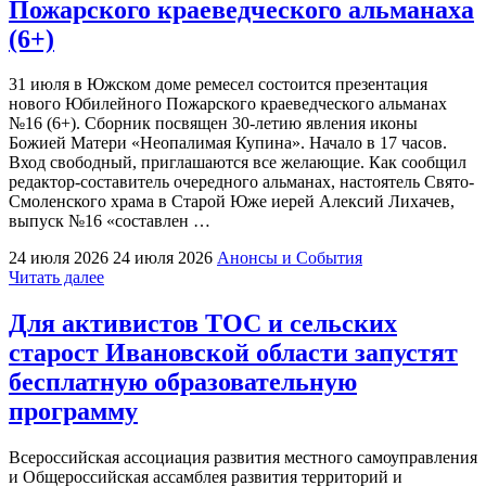
Пожарского краеведческого альманаха
присуждение
ежегодной
(6+)
премии
Губернатора
31 июля в Южском доме ремесел состоится презентация
Ивановской
нового Юбилейного Пожарского краеведческого альманах
области
№16 (6+). Сборник посвящен 30-летию явления иконы
«За
Божией Матери «Неопалимая Купина». Начало в 17 часов.
особый
Вход свободный, приглашаются все желающие. Как сообщил
вклад
редактор-составитель очередного альманах, настоятель Свято-
в
Смоленского храма в Старой Юже иерей Алексий Лихачев,
развитие
выпуск №16 «составлен …
и
укрепление
24 июля 2026
24 июля 2026
Анонсы и События
межнациональных
"В
Читать далее
отношений»"
Юже
состоится
Для активистов ТОС и сельских
презентация
старост Ивановской области запустят
Пожарского
краеведческого
бесплатную образовательную
альманаха
программу
(6+)"
Всероссийская ассоциация развития местного самоуправления
и Общероссийская ассамблея развития территорий и