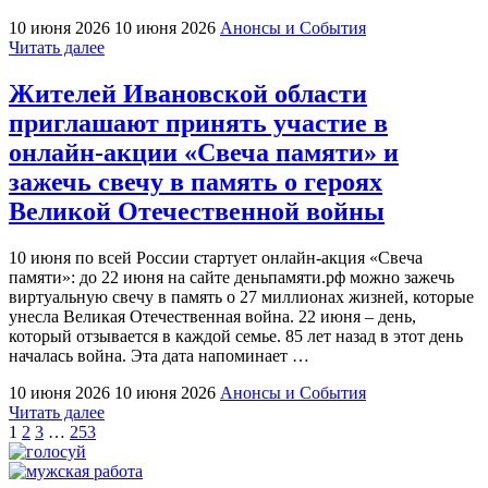
10 июня 2026
10 июня 2026
Анонсы и События
"Уже
Читать далее
100
тысяч
Жителей Ивановской области
жителей
приглашают принять участие в
Ивановской
области
онлайн-акции «Свеча памяти» и
сделали
зажечь свечу в память о героях
свой
выбор
Великой Отечественной войны
и
проголосовали
10 июня по всей России стартует онлайн-акция «Свеча
за
памяти»: до 22 июня на сайте деньпамяти.рф можно зажечь
проекты
виртуальную свечу в память о 27 миллионах жизней, которые
благоустройства"
унесла Великая Отечественная война. 22 июня – день,
который отзывается в каждой семье. 85 лет назад в этот день
началась война. Эта дата напоминает …
10 июня 2026
10 июня 2026
Анонсы и События
"Жителей
Читать далее
Пагинация
Ивановской
1
2
3
…
253
области
записей
приглашают