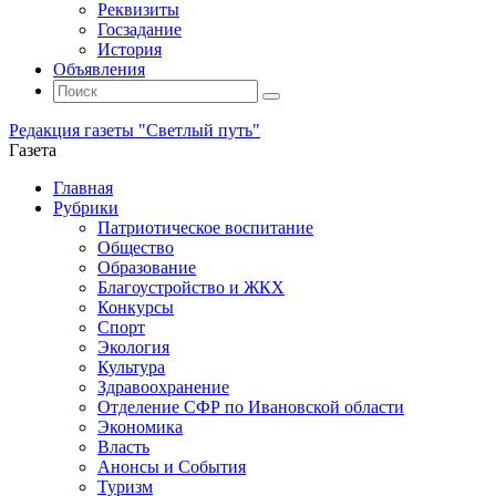
Реквизиты
Госзадание
История
Объявления
Поиск
Искать:
Поиск
Редакция газеты "Светлый путь"
Газета
Промотать
Главная
к
Рубрики
содержимому
Патриотическое воспитание
Общество
Образование
Благоустройство и ЖКХ
Конкурсы
Спорт
Экология
Культура
Здравоохранение
Отделение СФР по Ивановской области
Экономика
Власть
Анонсы и События
Туризм