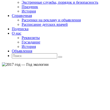
Экстренные службы, порядок и безопасность
Праздник
История
Справочная
Расценки на рекламу и объявления
Расписание детских врачей
Подписка
О нас
Реквизиты
Госзадание
История
Объявления
Поиск
Искать:
Поиск