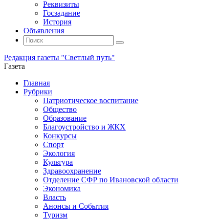
Реквизиты
Госзадание
История
Объявления
Поиск
Искать:
Поиск
Редакция газеты "Светлый путь"
Газета
Промотать
Главная
к
Рубрики
содержимому
Патриотическое воспитание
Общество
Образование
Благоустройство и ЖКХ
Конкурсы
Спорт
Экология
Культура
Здравоохранение
Отделение СФР по Ивановской области
Экономика
Власть
Анонсы и События
Туризм