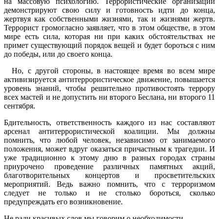
на массовую психологию. Террористические организации
демонстрируют свою силу и готовность идти до конца,
жертвуя как собственными жизнями, так и жизнями жертв.
Террорист громогласно заявляет, что в этом обществе, в этом
мире есть сила, которая ни при каких обстоятельствах не
примет существующий порядок вещей и будет бороться с ним
до победы, или до своего конца.
Но, с другой стороны, в настоящее время во всем мире
активизируется антитеррористическое движение, повышается
уровень знаний, чтобы решительно противостоять террору
всех мастей и не допустить ни второго Беслана, ни второго 11
сентября.
Бдительность, ответственность каждого из нас составляют
арсенал антитеррористической коалиции. Мы должны
помнить, что любой человек, независимо от занимаемого
положения, может вдруг оказаться причастным к трагедии. И
уже традиционно к этому дню в разных городах страны
приурочено проведение различных памятных акций,
благотворительных концертов и просветительских
мероприятий. Ведь важно помнить, что с терроризмом
следует не только и не столько бороться, сколько
предупреждать его возникновение.
Не ради красивых слов мы говорим о необходимости