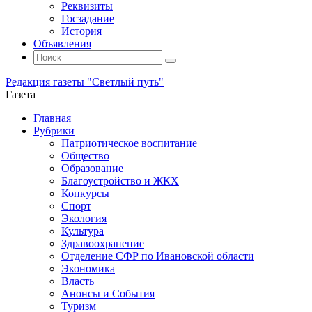
Реквизиты
Госзадание
История
Объявления
Поиск
Искать:
Поиск
Редакция газеты "Светлый путь"
Газета
Промотать
Главная
к
Рубрики
содержимому
Патриотическое воспитание
Общество
Образование
Благоустройство и ЖКХ
Конкурсы
Спорт
Экология
Культура
Здравоохранение
Отделение СФР по Ивановской области
Экономика
Власть
Анонсы и События
Туризм