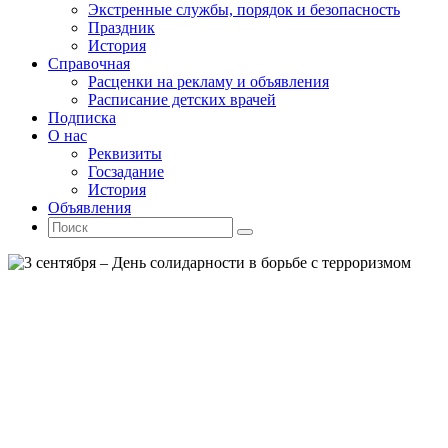
Экстренные службы, порядок и безопасность
Праздник
История
Справочная
Расценки на рекламу и объявления
Расписание детских врачей
Подписка
О нас
Реквизиты
Госзадание
История
Объявления
Поиск
Искать:
Поиск