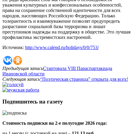
уважения культурных и конфессиональных особенностей,
права на сохранение собственной идентичности для всех
народов, населяющих Российскую Федерацию. Только
толерантность и взаимоуважение позволят предупредить
разрастание социальной базы терроризма и лишат
преступников надежды на поддержку в обществе. Это лучшая
профилактика экстремистских настроений.
Источник:
http://www.calend.ru/holidays/0/0/753/
Предыдущая запись
Стартовала VIII Параспартакиада
Ивановской области
Следующая запись
“Поэтическая страница” открыта для всех!
Подпишитесь на газету
Стоимость подписки на 2-е полугодие 2026 года:
на 1 месяц (с доставкой на дом) –
121,13 руб.