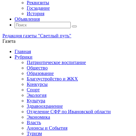
Реквизиты
Госзадание
История
Объявления
Поиск
Искать:
Поиск
Редакция газеты "Светлый путь"
Газета
Промотать
Главная
к
Рубрики
содержимому
Патриотическое воспитание
Общество
Образование
Благоустройство и ЖКХ
Конкурсы
Спорт
Экология
Культура
Здравоохранение
Отделение СФР по Ивановской области
Экономика
Власть
Анонсы и События
Туризм