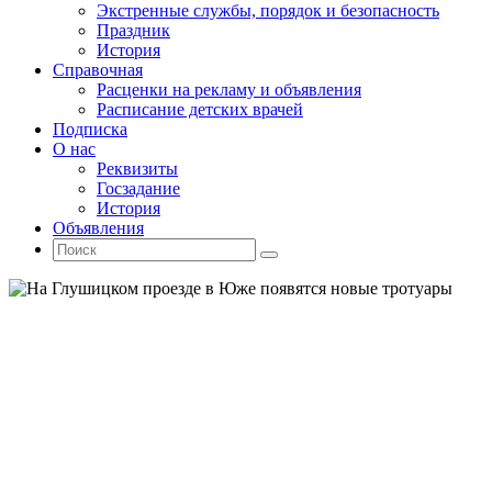
Экстренные службы, порядок и безопасность
Праздник
История
Справочная
Расценки на рекламу и объявления
Расписание детских врачей
Подписка
О нас
Реквизиты
Госзадание
История
Объявления
Поиск
Искать:
Поиск