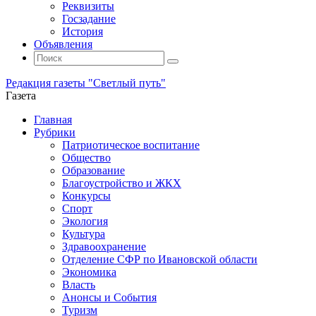
Реквизиты
Госзадание
История
Объявления
Поиск
Искать:
Поиск
Редакция газеты "Светлый путь"
Газета
Промотать
Главная
к
Рубрики
содержимому
Патриотическое воспитание
Общество
Образование
Благоустройство и ЖКХ
Конкурсы
Спорт
Экология
Культура
Здравоохранение
Отделение СФР по Ивановской области
Экономика
Власть
Анонсы и События
Туризм