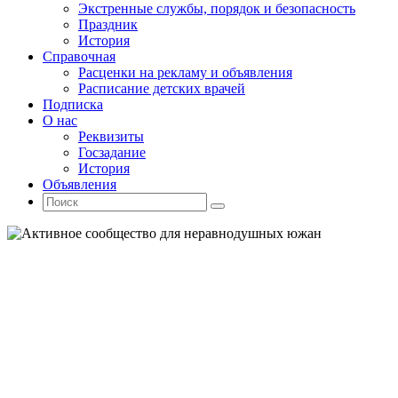
Экстренные службы, порядок и безопасность
Праздник
История
Справочная
Расценки на рекламу и объявления
Расписание детских врачей
Подписка
О нас
Реквизиты
Госзадание
История
Объявления
Поиск
Искать:
Поиск