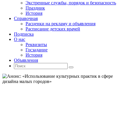
Экстренные службы, порядок и безопасность
Праздник
История
Справочная
Расценки на рекламу и объявления
Расписание детских врачей
Подписка
О нас
Реквизиты
Госзадание
История
Объявления
Поиск
Искать:
Поиск