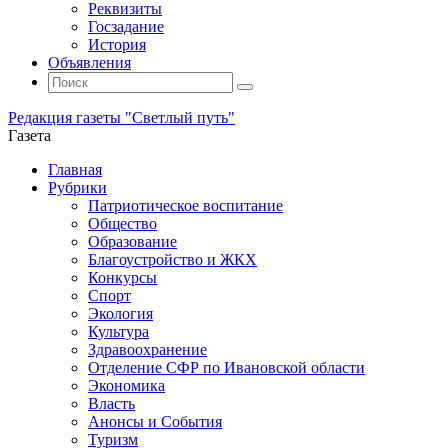
Реквизиты
Госзадание
История
Объявления
Поиск
Искать:
Поиск
Редакция газеты "Светлый путь"
Газета
Промотать
Главная
к
Рубрики
содержимому
Патриотическое воспитание
Общество
Образование
Благоустройство и ЖКХ
Конкурсы
Спорт
Экология
Культура
Здравоохранение
Отделение СФР по Ивановской области
Экономика
Власть
Анонсы и События
Туризм