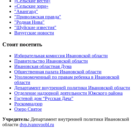
«Сельские вести»
«Сельские зори»
"Авангард"
"Приволжская правда"
"Родная Нива"
"Шуйские известия"
Вичугские новости
Стоит посетить
Избирательная комиссия Ивановской области
Правительство Ивановской области
Ивановская областная Дума
Общественная палата Ивановской области
Уполномоченный по правам ребенка в Ивановской
области
Департамент внутренней политики Ивановской области
Отделение надзорной деятельности Южского района
Гостевой дом “Русская Дача”
Роскомнадзор
Озеро Святое
Учредитель:
Департамент внутренней политики Ивановской
области
dvp.ivanovoobl.ru