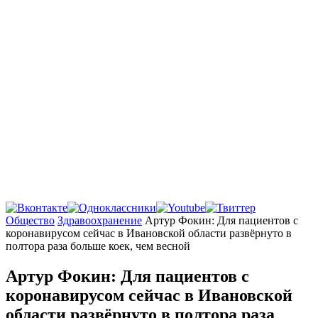
Главная
Общество
Здравоохранение
Артур Фокин: Для пациентов с
коронавирусом сейчас в Ивановской области развёрнуто в
полтора раза больше коек, чем весной
Артур Фокин: Для пациентов с
коронавирусом сейчас в Ивановской
области развёрнуто в полтора раза