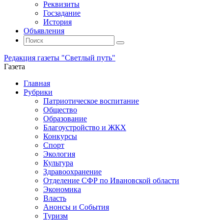
Реквизиты
Госзадание
История
Объявления
Поиск
Искать:
Поиск
Редакция газеты "Светлый путь"
Газета
Промотать
Главная
к
Рубрики
содержимому
Патриотическое воспитание
Общество
Образование
Благоустройство и ЖКХ
Конкурсы
Спорт
Экология
Культура
Здравоохранение
Отделение СФР по Ивановской области
Экономика
Власть
Анонсы и События
Туризм