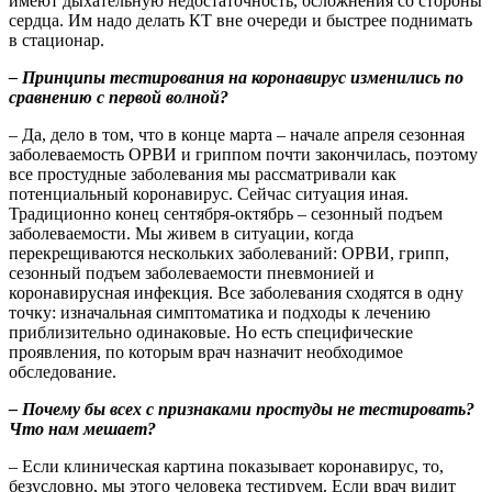
имеют дыхательную недостаточность, осложнения со стороны
сердца. Им надо делать КТ вне очереди и быстрее поднимать
в стационар.
– Принципы тестирования на коронавирус изменились по
сравнению с первой волной?
– Да, дело в том, что в конце марта – начале апреля сезонная
заболеваемость ОРВИ и гриппом почти закончилась, поэтому
все простудные заболевания мы рассматривали как
потенциальный коронавирус. Сейчас ситуация иная.
Традиционно конец сентября-октябрь – сезонный подъем
заболеваемости. Мы живем в ситуации, когда
перекрещиваются нескольких заболеваний: ОРВИ, грипп,
сезонный подъем заболеваемости пневмонией и
коронавирусная инфекция. Все заболевания сходятся в одну
точку: изначальная симптоматика и подходы к лечению
приблизительно одинаковые. Но есть специфические
проявления, по которым врач назначит необходимое
обследование.
– Почему бы всех с признаками простуды не тестировать?
Что нам мешает?
– Если клиническая картина показывает коронавирус, то,
безусловно, мы этого человека тестируем. Если врач видит