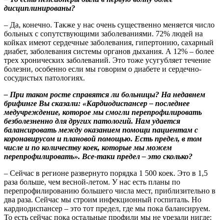
дисциплинированы?
– Да, конечно. Также у нас очень существенно меняется число
больных с сопутствующими заболеваниями. 72% людей на
койках имеют сердечные заболевания, гипертонию, сахарный
диабет, заболевания системы органов дыхания. А 12% – более
трех хронических заболеваний. Это тоже усугубляет течение
болезни, особенно если мы говорим о диабете и сердечно-
сосудистых патологиях.
– При таком росте справятся ли больницы? На недавнем
брифинге Вы сказали: «Кардиодиспансер – последнее
медучреждение, которое мы смогли перепрофилировать
безболезненно для других патологий. Нам удается
балансировать между оказанием помощи пациентам с
коронавирусом и плановой помощью. Есть предел, в том
числе и по количеству коек, которые мы можем
перепрофилировать». Все-таки предел – это сколько?
– Сейчас в регионе развернуто порядка 1 500 коек. Это в 1,5
раза больше, чем весной-летом. У нас есть планы по
перепрофилированию большего числа мест, приблизительно в
два раза. Сейчас мы строим инфекционный госпиталь. Но
кардиодиспансер – это тот предел, где мы пока балансируем.
То есть сейчас пока остальные профили мы не урезали нигде: