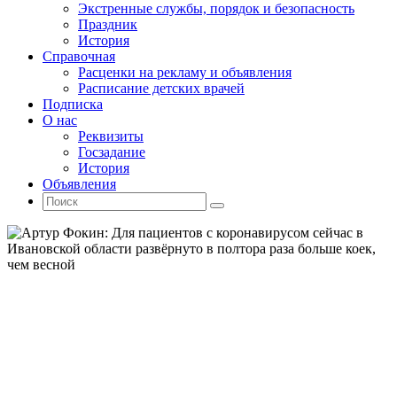
Экстренные службы, порядок и безопасность
Праздник
История
Справочная
Расценки на рекламу и объявления
Расписание детских врачей
Подписка
О нас
Реквизиты
Госзадание
История
Объявления
Поиск
Искать:
Поиск