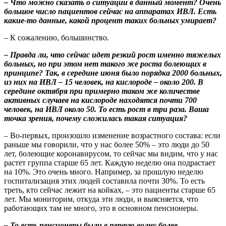
– Что можно сказать о ситуации в данный момент? Очень
большое число пациентов сейчас на аппаратах ИВЛ. Есть
какие-то данные, какой процент таких больных умирает?
– К сожалению, большинство.
– Правда ли, что сейчас идет резкий рост именно тяжелых
больных, но при этом нет такого же роста болеющих в
принципе? Так, в середине июня было порядка 2000 больных,
из них на ИВЛ – 15 человек, на кислороде – около 200. В
середине октября при примерно таком же количестве
активных случаев на кислороде находятся почти 700
человек, на ИВЛ около 50. То есть рост в три раза. Ваша
точка зрения, почему сложилась такая ситуация?
– Во-первых, произошло изменение возрастного состава: если
раньше мы говорили, что у нас более 50% – это люди до 50
лет, болеющие коронавирусом, то сейчас мы видим, что у нас
растет группа старше 65 лет. Каждую неделю она подрастает
на 10%. Это очень много. Например, за прошлую неделю
госпитализация этих людей составила почти 30%. То есть
треть, кто сейчас лежит на койках, – это пациенты старше 65
лет. Мы мониторим, откуда эти люди, и выясняется, что
работающих там не много, это в основном пенсионеры.
– То есть пенсионеры были в первую волну более