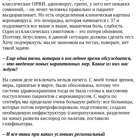
классические ОРВИ, аденовирус, грипп, у него нет никаких
сомнений, – он лечит человека правильно и пациент
выздоравливает. Но есть определенная клиническая картина
коронавируса: это лихорадка, которая начинается с 37 и
поднимается все выше и выше, мышечная боль, слабость.
Один из классических симптомов – это потеря обоняния.
Поэтому, безусловно, в данной ситуации должны сделать тест.
Хочу подчеркнуть: мы не экономим на тестах, поверьте, нет
такой задачи.
– Еще одна тема, которая в последнее время обсуждается,
– это введение новых карантинных мер. Какие из них нас
ждут?
На самом деле исключать нельзя ничего. С моей точки зрения,
меры, принятые в марте, были обоснованы, потому что
система здравоохранения тогда не была готова к массовому
поступлению пациентов с коронавирусом. С марта по
сентябрь мы проделали очень большую работу: все больницы,
которые потом перепрофилировали, подготовили; создали
необходимую инфраструктуру (санпропускники, разделение
на зоны); развели кислород по палатам, поставили
газификаторы.
– И все-таки при каких условиях региональный