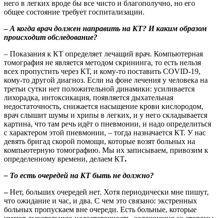
него в легких вроде бы все чисто и благополучно, но его
общее состояние требует госпитализации.
–
А когда врач должен направить на КТ? И каким образом
происходит обследование?
– Показания к КТ определяет лечащий врач. Компьютерная
томография не является методом скрининга, то есть нельзя
всех пропустить через КТ, и кому-то поставить COVID-19,
кому-то другой диагноз. Если на фоне лечения у человека на
третьи сутки нет положительной динамики: усиливается
лихорадка, интоксикация, появляется дыхательная
недостаточность, снижается насыщение крови кислородом,
врач слышит шумы и хрипы в легких, и у него складывается
картина, что там речь идёт о пневмонии, и надо определиться
с характером этой пневмонии, – тогда назначается КТ. У нас
девять бригад скорой помощи, которые возят больных на
компьютерную томографию. Мы их записываем, привозим к
определенному времени, делаем КТ
.
– То есть очередей на КТ быть не должно?
–
Нет, больших очередей нет. Хотя периодически мне пишут,
что ожидание и час, и два. С чем это связано: экстренных
больных пропускаем вне очереди. Есть больные, которые