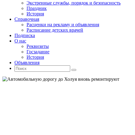
Экстренные службы, порядок и безопасность
Праздник
История
Справочная
Расценки на рекламу и объявления
Расписание детских врачей
Подписка
О нас
Реквизиты
Госзадание
История
Объявления
Поиск
Искать:
Поиск