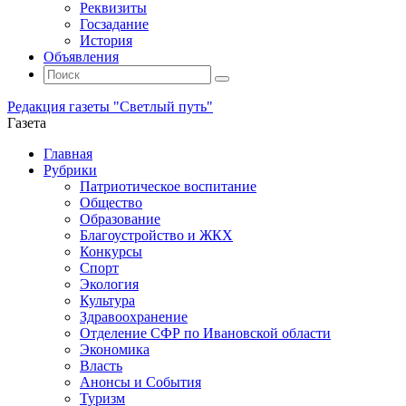
Реквизиты
Госзадание
История
Объявления
Поиск
Искать:
Поиск
Редакция газеты "Светлый путь"
Газета
Промотать
Главная
к
Рубрики
содержимому
Патриотическое воспитание
Общество
Образование
Благоустройство и ЖКХ
Конкурсы
Спорт
Экология
Культура
Здравоохранение
Отделение СФР по Ивановской области
Экономика
Власть
Анонсы и События
Туризм