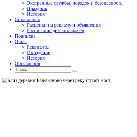
Экстренные службы, порядок и безопасность
Праздник
История
Справочная
Расценки на рекламу и объявления
Расписание детских врачей
Подписка
О нас
Реквизиты
Госзадание
История
Объявления
Поиск
Искать:
Поиск