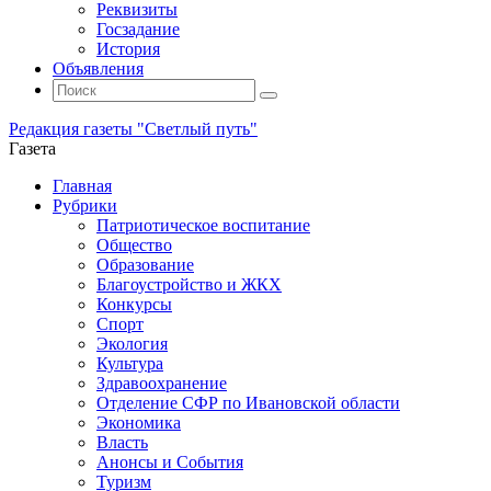
Реквизиты
Госзадание
История
Объявления
Поиск
Искать:
Поиск
Редакция газеты "Светлый путь"
Газета
Промотать
Главная
к
Рубрики
содержимому
Патриотическое воспитание
Общество
Образование
Благоустройство и ЖКХ
Конкурсы
Спорт
Экология
Культура
Здравоохранение
Отделение СФР по Ивановской области
Экономика
Власть
Анонсы и События
Туризм