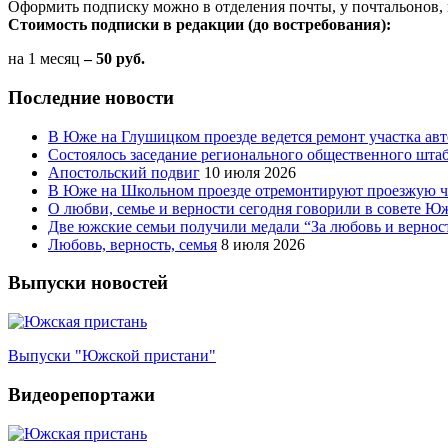
Оформить подписку можно в отделения почты, у почтальонов, 
Стоимость подписки в редакции (до востребования):
на 1 месяц
– 50 руб.
Последние новости
В Юже на Глушицком проезде ведется ремонт участка ав
Состоялось заседание регионального общественного шта
Апостольский подвиг
10 июля 2026
В Юже на Школьном проезде отремонтируют проезжую ча
О любви, семье и верности сегодня говорили в совете 
Две южские семьи получили медали “За любовь и вернос
Любовь, верность, семья
8 июля 2026
Выпуски новостей
Выпуски "Южской пристани"
Видеорепортажи