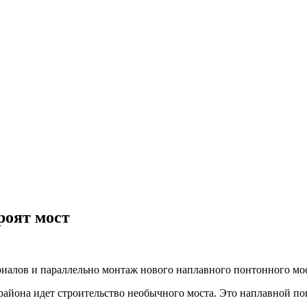
роят мост
ериалов и параллельно монтаж нового наплавного понтонного мос
айона идет строительство необычного моста. Это наплавной пон