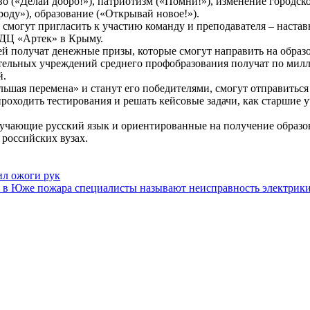
тво («Делай добро!»), патриотизм («Помни!»), изменение городс
роду»), образование («Открывай новое!»).
ы смогут пригласить к участию команду и преподавателя – наст
МДЦ «Артек» в Крыму.
ей получат денежные призы, которые смогут направить на образ
ательных учреждений среднего профобразования получат по милл
й.
ольшая перемена» и станут его победителями, смогут отправитьс
роходить тестирования и решать кейсовые задачи, как старшие у
изучающие русский язык и ориентированные на получение образов
 российских вузах.
ил ожоги рук
 в Юже пожара специалисты называют неисправность электрик