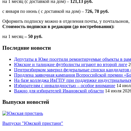
на 1 месяц (с доставкой на дом) –
121,13 руб.
с января по июнь ( с доставкой на дом) –
726, 78 руб.
Оформить подписку можно в отделения почты, у почтальонов, 
Стоимость подписки в редакции (до востребования):
на 1 месяц
– 50 руб.
Последние новости
Депутаты в Юже посетили ремонтируемые объекты в рам
Южские и талицкие футболисты играют во второй лиге
2
Центризбирком заверил федеральные списки кандидатов 
Продлена заявочная кампания Всероссийской премии «Бо
На базе колледжа ИвГПУ при поддержке индустриальных 
Избирателям с инвалидностью – особое внимание
14 июл
Важно для избирателей Ивановской области
14 июля 202
Выпуски новостей
Выпуски "Южской пристани"