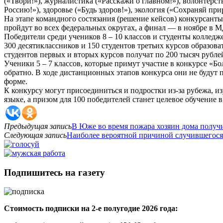
(«Твори!»), журналистика («Расскажи о главном!»), волонтерс
Россию!»), здоровье («Будь здоров!»), экология («Сохраняй при
На этапе командного состязания (решение кейсов) конкурсант
пройдут во всех федеральных округах, а финал — в ноябре в 
Победители среди учеников 8 – 10 классов и студенты колледж
300 десятиклассников и 150 студентов третьих курсов образов
студентов первых и вторых курсов получат по 200 тысяч рубле
Ученики 5 – 7 классов, которые примут участие в конкурсе «Б
обратно. В ходе дистанционных этапов конкурса они не будут п
форме.
К конкурсу могут присоединиться и подростки из-за рубежа, 
языке, а призом для 100 победителей станет целевое обучение в
Предыдущая запись
В Юже во время пожара хозяин дома получ
Следующая запись
Наиболее вероятной причиной случившегося
Подпишитесь на газету
Стоимость подписки на 2-е полугодие 2026 года: