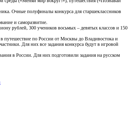
кой среды («Меняй мир вокруг!»), путешествия («Познавай
авника. Очные полуфиналы конкурса для старшеклассников
ование и саморазвитие.
иону рублей, 300 учеников восьмых – девятых классов и 150
я в путешествие по России от Москвы до Владивостока и
частники. Для них все задания конкурса будут в игровой
ания в России. Для них подготовили задания на русском
и