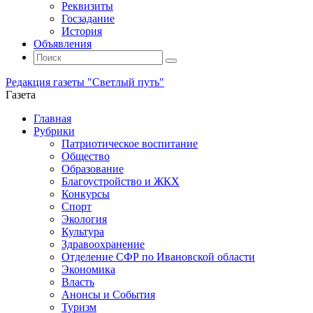
Реквизиты
Госзадание
История
Объявления
Поиск
Искать:
Поиск
Редакция газеты "Светлый путь"
Газета
Промотать
Главная
к
Рубрики
содержимому
Патриотическое воспитание
Общество
Образование
Благоустройство и ЖКХ
Конкурсы
Спорт
Экология
Культура
Здравоохранение
Отделение СФР по Ивановской области
Экономика
Власть
Анонсы и События
Туризм