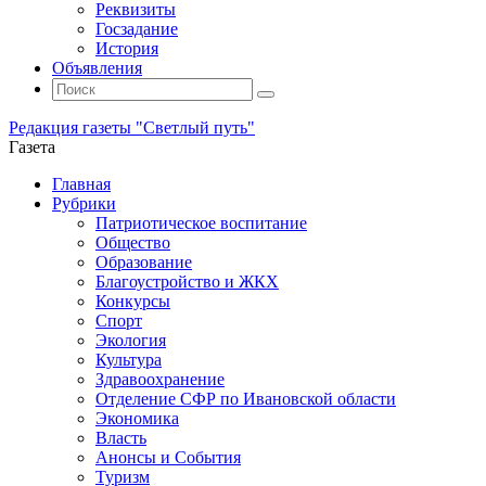
Реквизиты
Госзадание
История
Объявления
Поиск
Искать:
Поиск
Редакция газеты "Светлый путь"
Газета
Промотать
Главная
к
Рубрики
содержимому
Патриотическое воспитание
Общество
Образование
Благоустройство и ЖКХ
Конкурсы
Спорт
Экология
Культура
Здравоохранение
Отделение СФР по Ивановской области
Экономика
Власть
Анонсы и События
Туризм