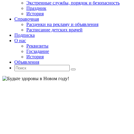
Экстренные службы, порядок и безопасность
Праздник
История
Справочная
Расценки на рекламу и объявления
Расписание детских врачей
Подписка
О нас
Реквизиты
Госзадание
История
Объявления
Поиск
Искать:
Поиск