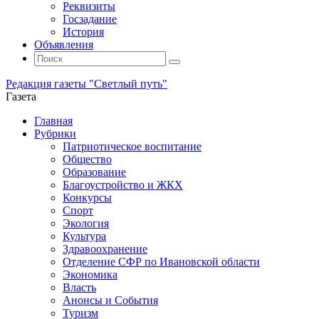
Реквизиты
Госзадание
История
Объявления
Поиск
Искать:
Поиск
Редакция газеты "Светлый путь"
Газета
Промотать
Главная
к
Рубрики
содержимому
Патриотическое воспитание
Общество
Образование
Благоустройство и ЖКХ
Конкурсы
Спорт
Экология
Культура
Здравоохранение
Отделение СФР по Ивановской области
Экономика
Власть
Анонсы и События
Туризм