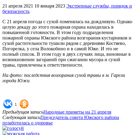
21 апреля 2021
10 января 2023
Экстренные службы, порядок и
безопасность
С 21 апреля погода с сухой поменялась на дождливую. Однако
целую декаду до этого пожарная охрана находилась в
повышенной готовности. В этом году подразделения
пожарной охраны Южского района возгорания кустарников и
сухой растительности тушили рядом с деревнями Костяево,
Погорелка, у села Волокобино и в самой Юже. И это не
полный список. В
этом году в двух случаях лица, виновные в
возникновении загораний при сжигании мусора и сухой
травы, привлечены к ответственности.
На фото: последствия возгорания сухой травы в м. Гарели
города Южи
1
Предыдущая запись
Народные приметы на 21 апреля
Следующая запись
Председатель совета Южского района
позаботилась о здоровье