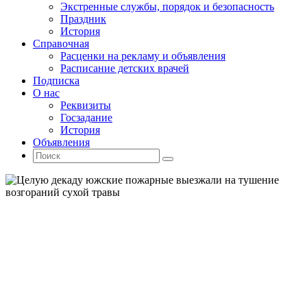
Экстренные службы, порядок и безопасность
Праздник
История
Справочная
Расценки на рекламу и объявления
Расписание детских врачей
Подписка
О нас
Реквизиты
Госзадание
История
Объявления
Поиск
Искать:
Поиск