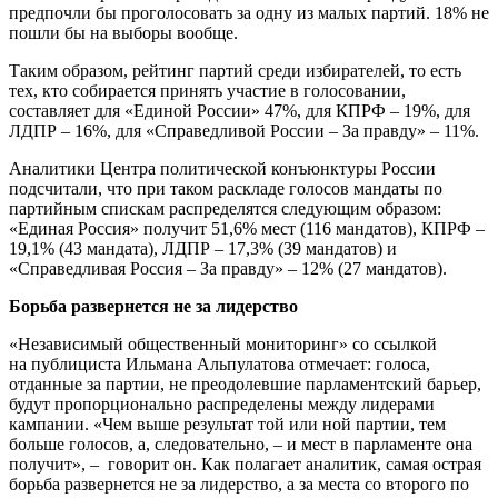
предпочли бы проголосовать за одну из малых партий. 18% не
пошли бы на выборы вообще.
Таким образом, рейтинг партий среди избирателей, то есть
тех, кто собирается принять участие в голосовании,
составляет для «Единой России» 47%, для КПРФ – 19%, для
ЛДПР – 16%, для «Справедливой России – За правду» – 11%.
Аналитики Центра политической конъюнктуры России
подсчитали, что при таком раскладе голосов мандаты по
партийным спискам распределятся следующим образом:
«Единая Россия» получит 51,6% мест (116 мандатов), КПРФ –
19,1% (43 мандата), ЛДПР – 17,3% (39 мандатов) и
«Справедливая Россия – За правду» – 12% (27 мандатов).
Борьба развернется не за лидерство
«Независимый общественный мониторинг» со ссылкой
на публициста Ильмана Альпулатова отмечает: голоса,
отданные за партии, не преодолевшие парламентский барьер,
будут пропорционально распределены между лидерами
кампании. «Чем выше результат той или ной партии, тем
больше голосов, а, следовательно, – и мест в парламенте она
получит», – говорит он. Как полагает аналитик, самая острая
борьба развернется не за лидерство, а за места со второго по