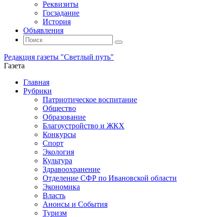
Реквизиты
Госзадание
История
Объявления
Поиск
Искать:
Поиск
Редакция газеты "Светлый путь"
Газета
Промотать
Главная
к
Рубрики
содержимому
Патриотическое воспитание
Общество
Образование
Благоустройство и ЖКХ
Конкурсы
Спорт
Экология
Культура
Здравоохранение
Отделение СФР по Ивановской области
Экономика
Власть
Анонсы и События
Туризм