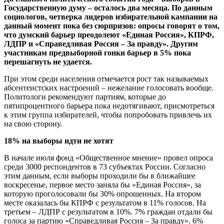
Государственную думу – осталось два месяца. По данным
социологов, четверка лидеров избирательной кампании на
данный момент пока без сюрпризов: опросы говорят о том,
что думский барьер преодолеют «Единая Россия», КПРФ,
ЛДПР и «Справедливая Россия – За правду». Другим
участникам предвыборной гонки барьер в 5% пока
перешагнуть не удается.
При этом среди населения отмечается рост так называемых
абсентеистских настроений – нежелание голосовать вообще.
Политологи рекомендуют партиям, которые до
пятипроцентного барьера пока недотягивают, присмотреться
к этим группа избирателей, чтобы попробовать привлечь их
на свою сторону.
18% на выборы идти не хотят
В начале июля фонд «Общественное мнение» провел опроса
среди 3000 респондентов в 73 субъектах России. Согласно
этим данным, если выборы проходили бы в ближайшее
воскресенье, первое место заняла бы «Единая Россия», за
которую проголосовали бы 30% опрошенных. На втором
месте оказалась бы КПРФ с результатом в 11% голосов. На
третьем – ЛДПР с результатом в 10%. 7% граждан отдали бы
голоса за партию «Справедливая Россия – За правду». 6%