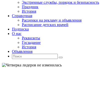
Экстренные службы, порядок и безопасность
Праздник
История
Справочная
Расценки на рекламу и объявления
Расписание детских врачей
Подписка
О нас
Реквизиты
Госзадание
История
Объявления
Поиск
Искать:
Поиск