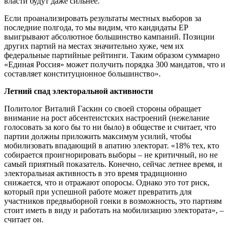
власти будут даже сильнее.
Если проанализировать результаты местных выборов за
последние полгода, то мы видим, что кандидаты ЕР
выигрывают абсолютное большинство кампаний. Позиции
других партий на местах значительно хуже, чем их
федеральные партийные рейтинги. Таким образом суммарно
«Единая Россия» может получить порядка 300 мандатов, что и
составляет конституционное большинство».
Летний спад электоральной активности
Политолог Виталий Гаскин со своей стороны обращает
внимание на рост абсентеистских настроений (нежелание
голосовать за кого бы то ни было) в обществе и считает, что
партии должны приложить максимум усилий, чтобы
мобилизовать впадающий в апатию электорат. «18% тех, кто
собирается проигнорировать выборы – не критичный, но не
самый приятный показатель. Конечно, сейчас летнее время, и
электоральная активность в это время традиционно
снижается, что и отражают опоросы. Однако это тот риск,
который при успешной работе может превратить для
участников предвыборной гонки в возможность, это партиям
стоит иметь в виду и работать на мобилизацию электората», –
считает он.