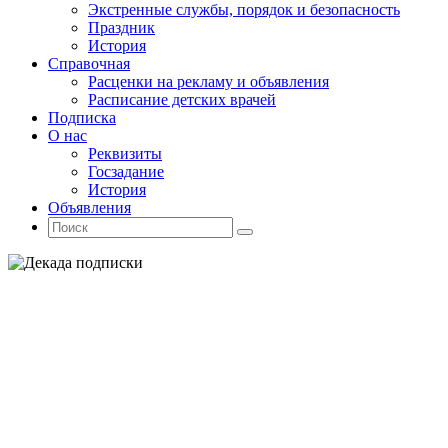
Экстренные службы, порядок и безопасность
Праздник
История
Справочная
Расценки на рекламу и объявления
Расписание детских врачей
Подписка
О нас
Реквизиты
Госзадание
История
Объявления
Поиск
Искать:
Поиск