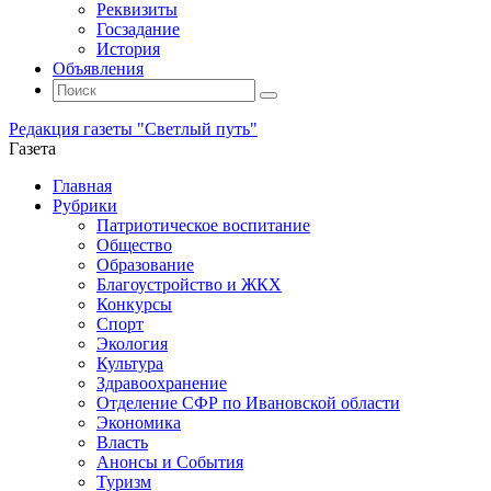
Реквизиты
Госзадание
История
Объявления
Поиск
Искать:
Поиск
Редакция газеты "Светлый путь"
Газета
Промотать
Главная
к
Рубрики
содержимому
Патриотическое воспитание
Общество
Образование
Благоустройство и ЖКХ
Конкурсы
Спорт
Экология
Культура
Здравоохранение
Отделение СФР по Ивановской области
Экономика
Власть
Анонсы и События
Туризм