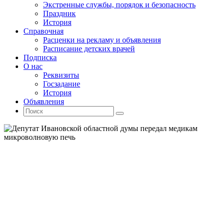
Экстренные службы, порядок и безопасность
Праздник
История
Справочная
Расценки на рекламу и объявления
Расписание детских врачей
Подписка
О нас
Реквизиты
Госзадание
История
Объявления
Поиск
Искать:
Поиск