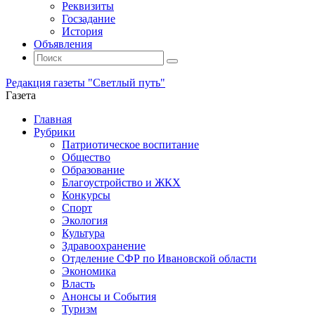
Реквизиты
Госзадание
История
Объявления
Поиск
Искать:
Поиск
Редакция газеты "Светлый путь"
Газета
Промотать
Главная
к
Рубрики
содержимому
Патриотическое воспитание
Общество
Образование
Благоустройство и ЖКХ
Конкурсы
Спорт
Экология
Культура
Здравоохранение
Отделение СФР по Ивановской области
Экономика
Власть
Анонсы и События
Туризм