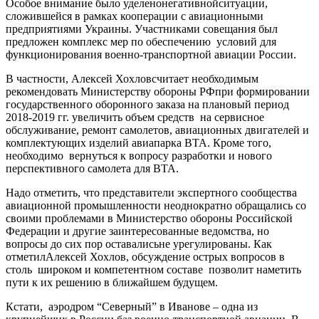
Особое внимание было уделенонегативнойситуации,
сложившейся в рамках кооперации с авиационными
предприятиями Украины. Участниками совещания был
предложен комплекс мер по обеспечению условий для
функционирования военно-транспортной авиации России.
В частности, Алексей Хохловсчитает необходимым
рекомендовать Министерству обороны РФпри формировании
государственного оборонного заказа на плановый период
2018-2019 гг. увеличить объем средств на сервисное
обслуживание, ремонт самолетов, авиационных двигателей и
комплектующих изделий авиапарка ВТА. Кроме того,
необходимо вернуться к вопросу разработки и нового
перспективного самолета для ВТА.
Надо отметить, что представители экспертного сообщества
авиационной промышленности неоднократно обращались со
своими проблемами в Министерство обороны Российской
Федерации и другие заинтересованные ведомства, но
вопросы до сих пор оставалисьне урегулированы. Как
отметилАлексей Хохлов, обсуждение острых вопросов в
столь широком и компетентном составе позволит наметить
пути к их решению в ближайшем будущем.
Кстати, аэродром “Северный” в Иванове – одна из