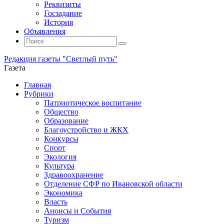
Реквизиты
Госзадание
История
Объявления
Поиск
Искать:
Поиск
Редакция газеты "Светлый путь"
Газета
Промотать
Главная
к
Рубрики
содержимому
Патриотическое воспитание
Общество
Образование
Благоустройство и ЖКХ
Конкурсы
Спорт
Экология
Культура
Здравоохранение
Отделение СФР по Ивановской области
Экономика
Власть
Анонсы и События
Туризм