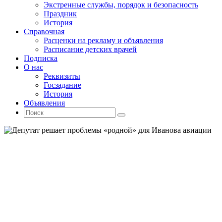
Экстренные службы, порядок и безопасность
Праздник
История
Справочная
Расценки на рекламу и объявления
Расписание детских врачей
Подписка
О нас
Реквизиты
Госзадание
История
Объявления
Поиск
Искать:
Поиск