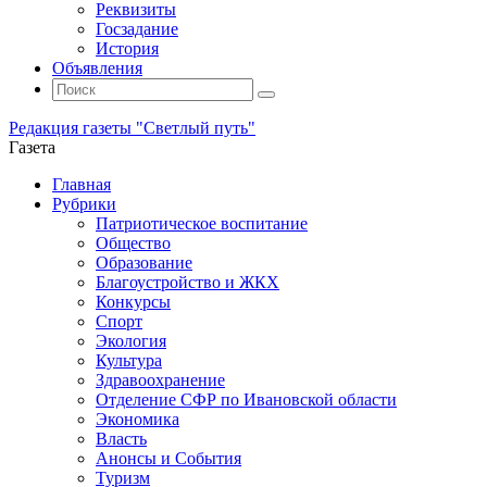
Реквизиты
Госзадание
История
Объявления
Поиск
Искать:
Поиск
Редакция газеты "Светлый путь"
Газета
Промотать
Главная
к
Рубрики
содержимому
Патриотическое воспитание
Общество
Образование
Благоустройство и ЖКХ
Конкурсы
Спорт
Экология
Культура
Здравоохранение
Отделение СФР по Ивановской области
Экономика
Власть
Анонсы и События
Туризм