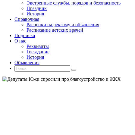
Экстренные службы, порядок и безопасность
Праздник
История
Справочная
Расценки на рекламу и объявления
Расписание детских врачей
Подписка
О нас
Реквизиты
Госзадание
История
Объявления
Поиск
Искать:
Поиск