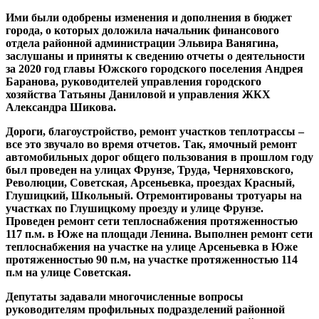
Ими были одобрены изменения и дополнения в бюджет
города, о которых доложила начальник финансового
отдела районной администрации Эльвира Ванягина,
заслушаны и приняты к сведению отчеты о деятельности
за 2020 год главы Южского городского поселения Андрея
Баранова, руководителей управления городского
хозяйства Татьяны Даниловой и управления ЖКХ
Александра Шикова.
Дороги, благоустройство, ремонт участков теплотрассы –
все это звучало во время отчетов. Так, я
мочный ремонт
автомобильных дорог общего пользования
в прошлом году
был проведен на
ул
ицах
Фрунзе,
Труда
,
Черняховского,
Революции
,
Советская, Арсеньевка
,
проезд
ах
Красный,
Глушицкий
, Школьный.
Отремонтированы тротуары на
участках по Глушицкому проезду и улице Фрунзе.
Проведен ремонт сети теплоснабжения протяженностью
117 п.м. в Юже на площади Ленина. Выполнен ремонт сети
теплоснабжения на участке на улице Арсеньевка в Юже
протяженностью 90 п.м, на участке протяженностью 114
п.м на улице Советская.
Депутаты задавали многочисленные вопросы
руководителям профильных подразделений районной