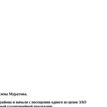
Елена Муратова.
айона и начали с посещения одного из цехов ЗАО
мой галантерейной продукции.