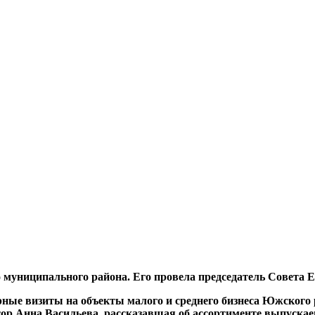
о муниципального района. Его провела председатель Совета 
ые визиты на объекты малого и среднего бизнеса Южского р
ор Анна Васильева, рассказавшая об ассортименте выпускае