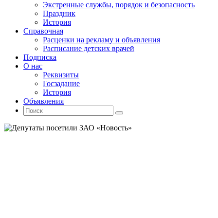
Экстренные службы, порядок и безопасность
Праздник
История
Справочная
Расценки на рекламу и объявления
Расписание детских врачей
Подписка
О нас
Реквизиты
Госзадание
История
Объявления
Поиск
Искать:
Поиск