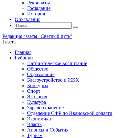
Реквизиты
Госзадание
История
Объявления
Поиск
Искать:
Поиск
Редакция газеты "Светлый путь"
Газета
Промотать
Главная
к
Рубрики
содержимому
Патриотическое воспитание
Общество
Образование
Благоустройство и ЖКХ
Конкурсы
Спорт
Экология
Культура
Здравоохранение
Отделение СФР по Ивановской области
Экономика
Власть
Анонсы и События
Туризм