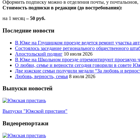
Оформить подписку можно в отделения почты, у почтальонов, 
Стоимость подписки в редакции (до востребования):
на 1 месяц
– 50 руб.
Последние новости
В Юже на Глушицком проезде ведется ремонт участка ав
Состоялось заседание регионального общественного шта
Апостольский подвиг
10 июля 2026
В Юже на Школьном проезде отремонтируют проезжую ча
О любви, семье и верности сегодня говорили в совете 
Две южские семьи получили медали “За любовь и вернос
Любовь, верность, семья
8 июля 2026
Выпуски новостей
Выпуски "Южской пристани"
Видеорепортажи