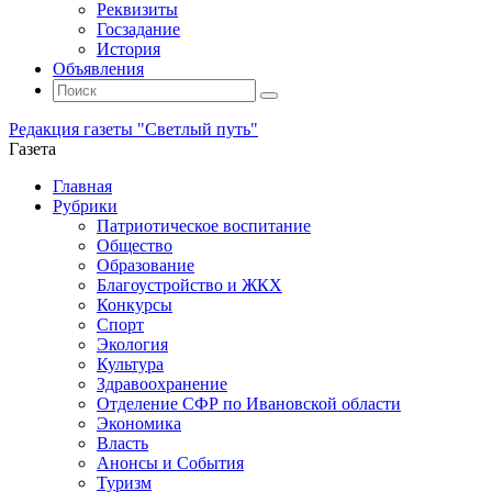
Реквизиты
Госзадание
История
Объявления
Поиск
Искать:
Поиск
Редакция газеты "Светлый путь"
Газета
Промотать
Главная
к
Рубрики
содержимому
Патриотическое воспитание
Общество
Образование
Благоустройство и ЖКХ
Конкурсы
Спорт
Экология
Культура
Здравоохранение
Отделение СФР по Ивановской области
Экономика
Власть
Анонсы и События
Туризм