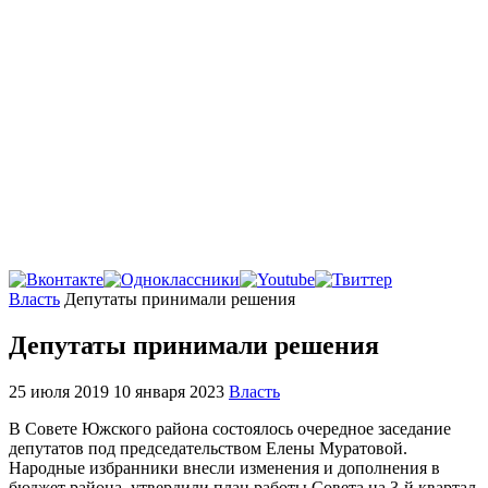
Главная
Власть
Депутаты принимали решения
Депутаты принимали решения
25 июля 2019
10 января 2023
Власть
В Совете Южского района состоялось очередное заседание
депутатов под председательством Елены Муратовой.
Народные избранники внесли изменения и дополнения в
бюджет района, утвердили план работы Совета на 3-й квартал