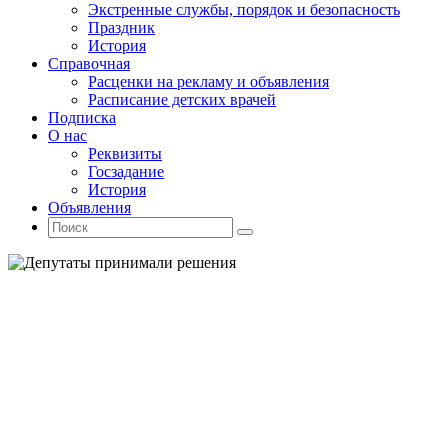
Экстренные службы, порядок и безопасность
Праздник
История
Справочная
Расценки на рекламу и объявления
Расписание детских врачей
Подписка
О нас
Реквизиты
Госзадание
История
Объявления
Поиск
Искать:
Поиск