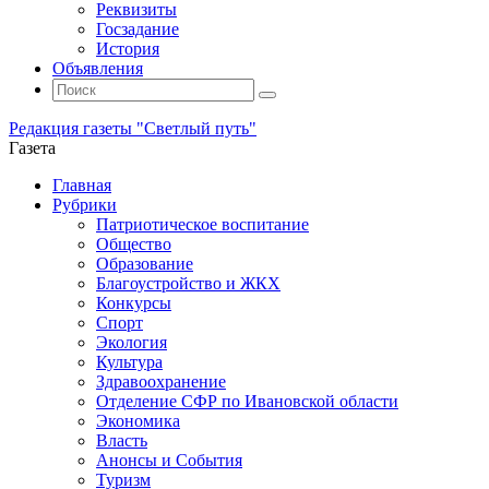
Реквизиты
Госзадание
История
Объявления
Поиск
Искать:
Поиск
Редакция газеты "Светлый путь"
Газета
Промотать
Главная
к
Рубрики
содержимому
Патриотическое воспитание
Общество
Образование
Благоустройство и ЖКХ
Конкурсы
Спорт
Экология
Культура
Здравоохранение
Отделение СФР по Ивановской области
Экономика
Власть
Анонсы и События
Туризм