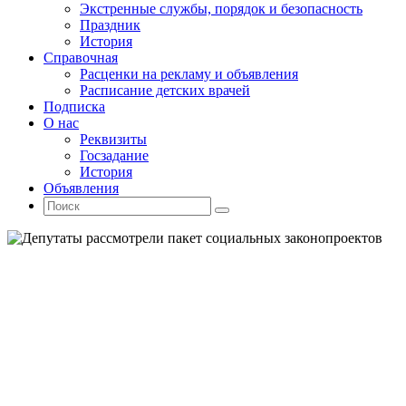
Экстренные службы, порядок и безопасность
Праздник
История
Справочная
Расценки на рекламу и объявления
Расписание детских врачей
Подписка
О нас
Реквизиты
Госзадание
История
Объявления
Поиск
Искать:
Поиск