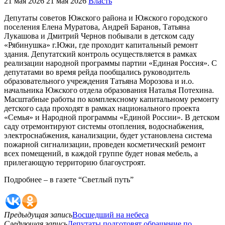
21 мая 2026
21 мая 2026
Власть
Депутаты советов Южского района и Южского городского
поселения Елена Муратова, Андрей Баранов, Татьяна
Лукашова и Дмитрий Чернов побывали в детском саду
«Рябинушка» г.Южи, где проходит капитальный ремонт
здания. Депутатский контроль осуществляется в рамках
реализации народной программы партии «Единая Россия». С
депутатами во время рейда пообщались руководитель
образовательного учреждения Татьяна Морозова и и.о.
начальника Южского отдела образования Наталья Потехина.
Масштабные работы по комплексному капитальному ремонту
детского сада проходят в рамках национального проекта
«Семья» и Народной программы «Единой России». В детском
саду отремонтируют системы отопления, водоснабжения,
электроснабжения, канализации, будет установлена система
пожарной сигнализации, проведен косметический ремонт
всех помещений, в каждой группе будет новая мебель, а
прилегающую территорию благоустроят.
Подробнее – в газете “Светлый путь”
Предыдущая запись
Восшедший на небеса
Следующая запись
Депутаты подготовят обращение по