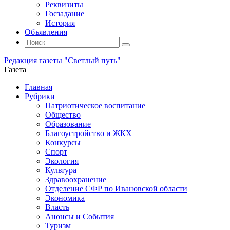
Реквизиты
Госзадание
История
Объявления
Поиск
Искать:
Поиск
Редакция газеты "Светлый путь"
Газета
Промотать
Главная
к
Рубрики
содержимому
Патриотическое воспитание
Общество
Образование
Благоустройство и ЖКХ
Конкурсы
Спорт
Экология
Культура
Здравоохранение
Отделение СФР по Ивановской области
Экономика
Власть
Анонсы и События
Туризм