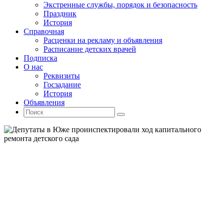
Экстренные службы, порядок и безопасность
Праздник
История
Справочная
Расценки на рекламу и объявления
Расписание детских врачей
Подписка
О нас
Реквизиты
Госзадание
История
Объявления
Поиск
Искать:
Поиск