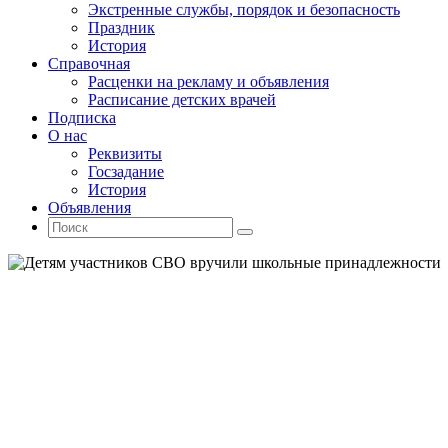
Экстренные службы, порядок и безопасность
Праздник
История
Справочная
Расценки на рекламу и объявления
Расписание детских врачей
Подписка
О нас
Реквизиты
Госзадание
История
Объявления
Поиск
Искать:
Поиск