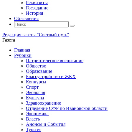
Реквизиты
Госзадание
История
Объявления
Поиск
Искать:
Поиск
Редакция газеты "Светлый путь"
Газета
Промотать
Главная
к
Рубрики
содержимому
Патриотическое воспитание
Общество
Образование
Благоустройство и ЖКХ
Конкурсы
Спорт
Экология
Культура
Здравоохранение
Отделение СФР по Ивановской области
Экономика
Власть
Анонсы и События
Туризм