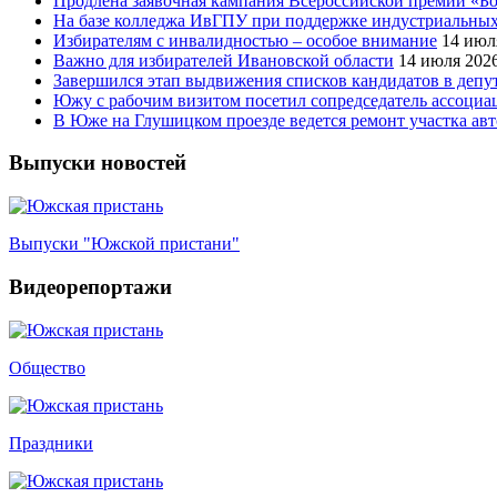
Продлена заявочная кампания Всероссийской премии «Бо
На базе колледжа ИвГПУ при поддержке индустриальных 
Избирателям с инвалидностью – особое внимание
14 июл
Важно для избирателей Ивановской области
14 июля 202
Завершился этап выдвижения списков кандидатов в деп
Южу с рабочим визитом посетил сопредседатель ассоци
В Юже на Глушицком проезде ведется ремонт участка ав
Выпуски новостей
Выпуски "Южской пристани"
Видеорепортажи
Общество
Праздники