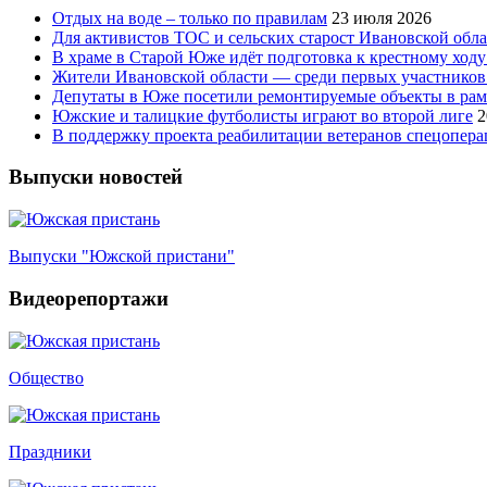
Отдых на воде – только по правилам
23 июля 2026
Для активистов ТОС и сельских старост Ивановской обл
В храме в Старой Юже идёт подготовка к крестному ходу
Жители Ивановской области — среди первых участников
Депутаты в Юже посетили ремонтируемые объекты в рам
Южские и талицкие футболисты играют во второй лиге
2
В поддержку проекта реабилитации ветеранов спецопер
Выпуски новостей
Выпуски "Южской пристани"
Видеорепортажи
Общество
Праздники