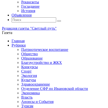
Реквизиты
Госзадание
История
Объявления
Поиск
Искать:
Поиск
Редакция газеты "Светлый путь"
Газета
Промотать
Главная
к
Рубрики
содержимому
Патриотическое воспитание
Общество
Образование
Благоустройство и ЖКХ
Конкурсы
Спорт
Экология
Культура
Здравоохранение
Отделение СФР по Ивановской области
Экономика
Власть
Анонсы и События
Туризм