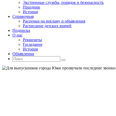
Экстренные службы, порядок и безопасность
Праздник
История
Справочная
Расценки на рекламу и объявления
Расписание детских врачей
Подписка
О нас
Реквизиты
Госзадание
История
Объявления
Поиск
Искать:
Поиск