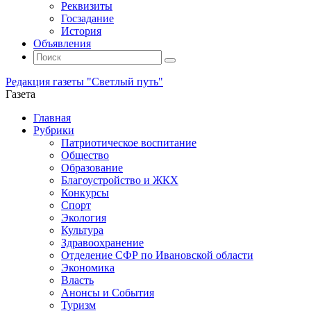
Реквизиты
Госзадание
История
Объявления
Поиск
Искать:
Поиск
Редакция газеты "Светлый путь"
Газета
Промотать
Главная
к
Рубрики
содержимому
Патриотическое воспитание
Общество
Образование
Благоустройство и ЖКХ
Конкурсы
Спорт
Экология
Культура
Здравоохранение
Отделение СФР по Ивановской области
Экономика
Власть
Анонсы и События
Туризм