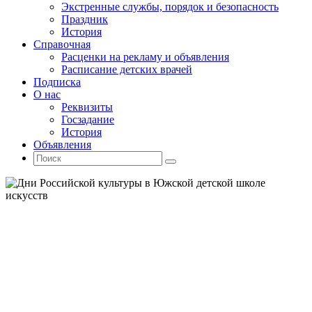
Экстренные службы, порядок и безопасность
Праздник
История
Справочная
Расценки на рекламу и объявления
Расписание детских врачей
Подписка
О нас
Реквизиты
Госзадание
История
Объявления
Поиск
Искать:
Поиск