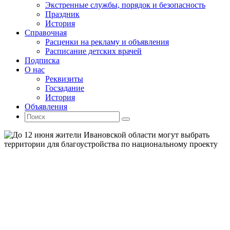
Экстренные службы, порядок и безопасность
Праздник
История
Справочная
Расценки на рекламу и объявления
Расписание детских врачей
Подписка
О нас
Реквизиты
Госзадание
История
Объявления
Поиск
Искать:
Поиск