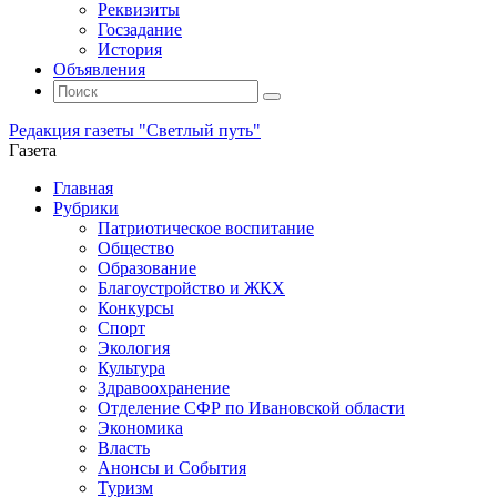
Реквизиты
Госзадание
История
Объявления
Поиск
Искать:
Поиск
Редакция газеты "Светлый путь"
Газета
Промотать
Главная
к
Рубрики
содержимому
Патриотическое воспитание
Общество
Образование
Благоустройство и ЖКХ
Конкурсы
Спорт
Экология
Культура
Здравоохранение
Отделение СФР по Ивановской области
Экономика
Власть
Анонсы и События
Туризм