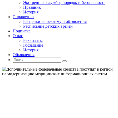
Экстренные службы, порядок и безопасность
Праздник
История
Справочная
Расценки на рекламу и объявления
Расписание детских врачей
Подписка
О нас
Реквизиты
Госзадание
История
Объявления
Поиск
Искать:
Поиск