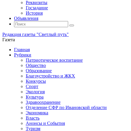
Реквизиты
Госзадание
История
Объявления
Поиск
Искать:
Поиск
Редакция газеты "Светлый путь"
Газета
Промотать
Главная
к
Рубрики
содержимому
Патриотическое воспитание
Общество
Образование
Благоустройство и ЖКХ
Конкурсы
Спорт
Экология
Культура
Здравоохранение
Отделение СФР по Ивановской области
Экономика
Власть
Анонсы и События
Туризм