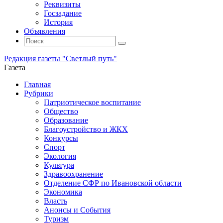
Реквизиты
Госзадание
История
Объявления
Поиск
Искать:
Поиск
Редакция газеты "Светлый путь"
Газета
Промотать
Главная
к
Рубрики
содержимому
Патриотическое воспитание
Общество
Образование
Благоустройство и ЖКХ
Конкурсы
Спорт
Экология
Культура
Здравоохранение
Отделение СФР по Ивановской области
Экономика
Власть
Анонсы и События
Туризм