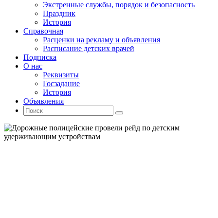
Экстренные службы, порядок и безопасность
Праздник
История
Справочная
Расценки на рекламу и объявления
Расписание детских врачей
Подписка
О нас
Реквизиты
Госзадание
История
Объявления
Поиск
Искать:
Поиск