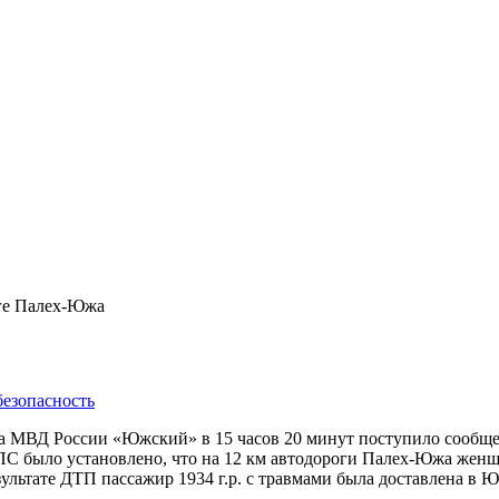
ге Палех-Южа
безопасность
ла МВД России «Южский» в 15 часов 20 минут поступило сообщ
 было установлено, что на 12 км автодороги Палех-Южа женщи
результате ДТП пассажир 1934 г.р. с травмами была доставлена в