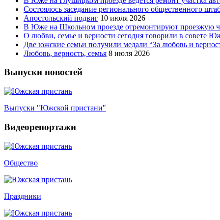
В Юже на Глушицком проезде ведется ремонт участка ав
Состоялось заседание регионального общественного шта
Апостольский подвиг
10 июля 2026
В Юже на Школьном проезде отремонтируют проезжую ча
О любви, семье и верности сегодня говорили в совете 
Две южские семьи получили медали “За любовь и вернос
Любовь, верность, семья
8 июля 2026
Выпуски новостей
Выпуски "Южской пристани"
Видеорепортажи
Общество
Праздники