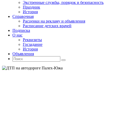
Экстренные службы, порядок и безопасность
Праздник
История
Справочная
Расценки на рекламу и объявления
Расписание детских врачей
Подписка
О нас
Реквизиты
Госзадание
История
Объявления
Поиск
Искать:
Поиск