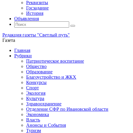
Реквизиты
Госзадание
История
Объявления
Поиск
Искать:
Поиск
Редакция газеты "Светлый путь"
Газета
Промотать
Главная
к
Рубрики
содержимому
Патриотическое воспитание
Общество
Образование
Благоустройство и ЖКХ
Конкурсы
Спорт
Экология
Культура
Здравоохранение
Отделение СФР по Ивановской области
Экономика
Власть
Анонсы и События
Туризм