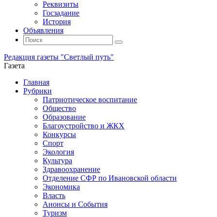
Реквизиты
Госзадание
История
Объявления
Поиск
Искать:
Поиск
Редакция газеты "Светлый путь"
Газета
Промотать
Главная
к
Рубрики
содержимому
Патриотическое воспитание
Общество
Образование
Благоустройство и ЖКХ
Конкурсы
Спорт
Экология
Культура
Здравоохранение
Отделение СФР по Ивановской области
Экономика
Власть
Анонсы и События
Туризм