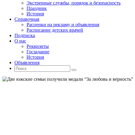
Экстренные службы, порядок и безопасность
Праздник
История
Справочная
Расценки на рекламу и объявления
Расписание детских врачей
Подписка
О нас
Реквизиты
Госзадание
История
Объявления
Поиск
Искать:
Поиск