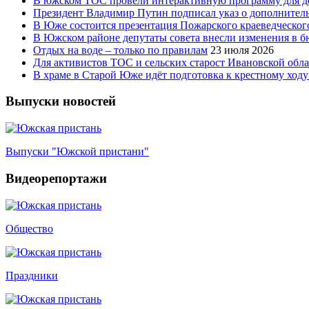
В южском ТОС провели интерактивную программу для д
Президент Владимир Путин подписал указ о дополнител
В Юже состоится презентация Пожарского краеведческого
В Южском районе депутаты совета внесли изменения в 
Отдых на воде – только по правилам
23 июля 2026
Для активистов ТОС и сельских старост Ивановской обл
В храме в Старой Юже идёт подготовка к крестному ходу
Выпуски новостей
Выпуски "Южской пристани"
Видеорепортажи
Общество
Праздники