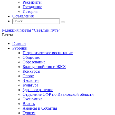
Реквизиты
Госзадание
История
Объявления
Поиск
Искать:
Поиск
Редакция газеты "Светлый путь"
Газета
Промотать
Главная
к
Рубрики
содержимому
Патриотическое воспитание
Общество
Образование
Благоустройство и ЖКХ
Конкурсы
Спорт
Экология
Культура
Здравоохранение
Отделение СФР по Ивановской области
Экономика
Власть
Анонсы и События
Туризм