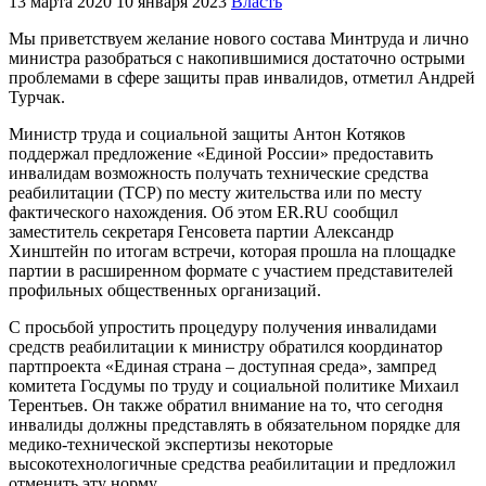
13 марта 2020
10 января 2023
Власть
Мы приветствуем желание нового состава Минтруда и лично
министра разобраться с накопившимися достаточно острыми
проблемами в сфере защиты прав инвалидов, отметил Андрей
Турчак.
Министр труда и социальной защиты Антон Котяков
поддержал предложение «Единой России» предоставить
инвалидам возможность получать технические средства
реабилитации (ТСР) по месту жительства или по месту
фактического нахождения. Об этом ER.RU сообщил
заместитель секретаря Генсовета партии Александр
Хинштейн по итогам встречи, которая прошла на площадке
партии в расширенном формате с участием представителей
профильных общественных организаций.
С просьбой упростить процедуру получения инвалидами
средств реабилитации к министру обратился координатор
партпроекта «Единая страна – доступная среда», зампред
комитета Госдумы по труду и социальной политике Михаил
Терентьев. Он также обратил внимание на то, что сегодня
инвалиды должны представлять в обязательном порядке для
медико-технической экспертизы некоторые
высокотехнологичные средства реабилитации и предложил
отменить эту норму.