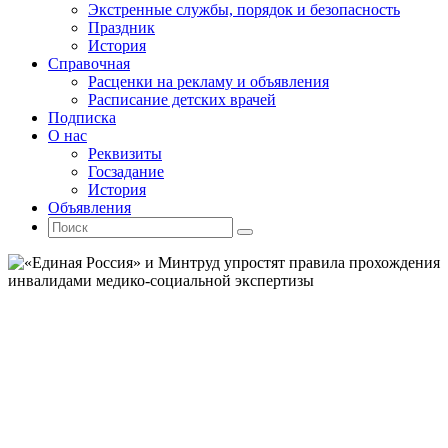
Экстренные службы, порядок и безопасность
Праздник
История
Справочная
Расценки на рекламу и объявления
Расписание детских врачей
Подписка
О нас
Реквизиты
Госзадание
История
Объявления
Поиск
Искать:
Поиск