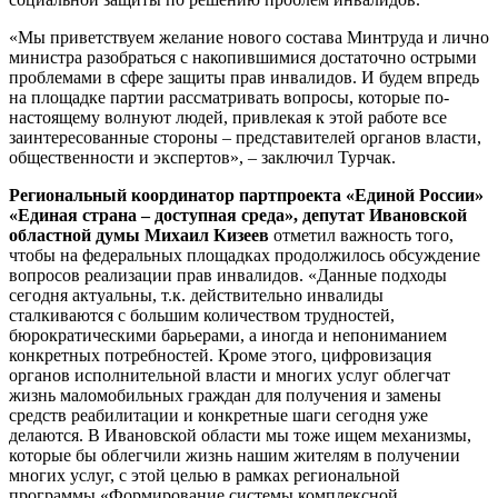
«Мы приветствуем желание нового состава Минтруда и лично
министра разобраться с накопившимися достаточно острыми
проблемами в сфере защиты прав инвалидов. И будем впредь
на площадке партии рассматривать вопросы, которые по-
настоящему волнуют людей, привлекая к этой работе все
заинтересованные стороны – представителей органов власти,
общественности и экспертов», – заключил Турчак.
Региональный координатор партпроекта «Единой России»
«Единая страна – доступная среда», депутат Ивановской
областной думы Михаил Кизеев
отметил важность того,
чтобы на федеральных площадках продолжилось обсуждение
вопросов реализации прав инвалидов. «Данные подходы
сегодня актуальны, т.к. действительно инвалиды
сталкиваются с большим количеством трудностей,
бюрократическими барьерами, а иногда и непониманием
конкретных потребностей. Кроме этого, цифровизация
органов исполнительной власти и многих услуг облегчат
жизнь маломобильных граждан для получения и замены
средств реабилитации и конкретные шаги сегодня уже
делаются. В Ивановской области мы тоже ищем механизмы,
которые бы облегчили жизнь нашим жителям в получении
многих услуг, с этой целью в рамках региональной
программы «Формирование системы комплексной