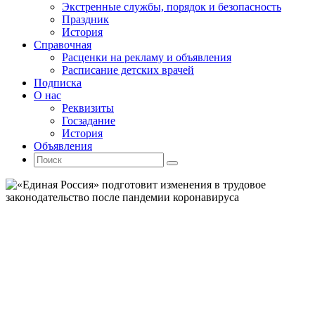
Экстренные службы, порядок и безопасность
Праздник
История
Справочная
Расценки на рекламу и объявления
Расписание детских врачей
Подписка
О нас
Реквизиты
Госзадание
История
Объявления
Поиск
Искать:
Поиск