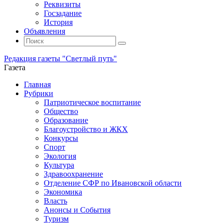
Реквизиты
Госзадание
История
Объявления
Поиск
Искать:
Поиск
Редакция газеты "Светлый путь"
Газета
Промотать
Главная
к
Рубрики
содержимому
Патриотическое воспитание
Общество
Образование
Благоустройство и ЖКХ
Конкурсы
Спорт
Экология
Культура
Здравоохранение
Отделение СФР по Ивановской области
Экономика
Власть
Анонсы и События
Туризм