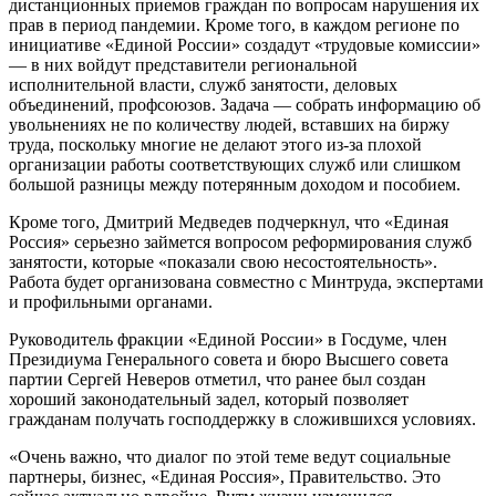
дистанционных приемов граждан по вопросам нарушения их
прав в период пандемии. Кроме того, в каждом регионе по
инициативе «Единой России» создадут «трудовые комиссии»
— в них войдут представители региональной
исполнительной власти, служб занятости, деловых
объединений, профсоюзов. Задача — собрать информацию об
увольнениях не по количеству людей, вставших на биржу
труда, поскольку многие не делают этого из-за плохой
организации работы соответствующих служб или слишком
большой разницы между потерянным доходом и пособием.
Кроме того, Дмитрий Медведев подчеркнул, что «Единая
Россия» серьезно займется вопросом реформирования служб
занятости, которые «показали свою несостоятельность».
Работа будет организована совместно с Минтруда, экспертами
и профильными органами.
Руководитель фракции «Единой России» в Госдуме, член
Президиума Генерального совета и бюро Высшего совета
партии Сергей Неверов отметил, что ранее был создан
хороший законодательный задел, который позволяет
гражданам получать господдержку в сложившихся условиях.
«Очень важно, что диалог по этой теме ведут социальные
партнеры, бизнес, «Единая Россия», Правительство. Это