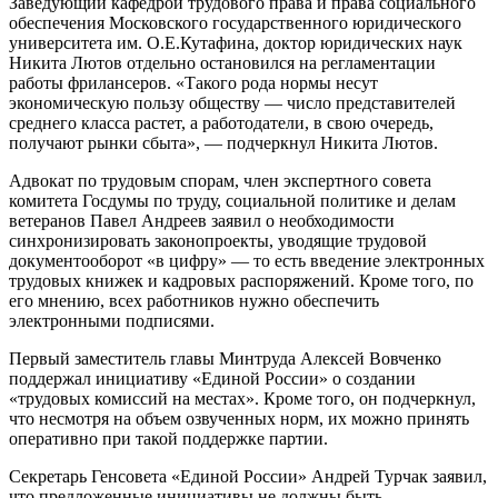
Заведующий кафедрой трудового права и права социального
обеспечения Московского государственного юридического
университета им. О.Е.Кутафина, доктор юридических наук
Никита Лютов отдельно остановился на регламентации
работы фрилансеров. «Такого рода нормы несут
экономическую пользу обществу — число представителей
среднего класса растет, а работодатели, в свою очередь,
получают рынки сбыта», — подчеркнул Никита Лютов.
Адвокат по трудовым спорам, член экспертного совета
комитета Госдумы по труду, социальной политике и делам
ветеранов Павел Андреев заявил о необходимости
синхронизировать законопроекты, уводящие трудовой
документооборот «в цифру» — то есть введение электронных
трудовых книжек и кадровых распоряжений. Кроме того, по
его мнению, всех работников нужно обеспечить
электронными подписями.
Первый заместитель главы Минтруда Алексей Вовченко
поддержал инициативу «Единой России» о создании
«трудовых комиссий на местах». Кроме того, он подчеркнул,
что несмотря на объем озвученных норм, их можно принять
оперативно при такой поддержке партии.
Секретарь Генсовета «Единой России» Андрей Турчак заявил,
что предложенные инициативы не должны быть