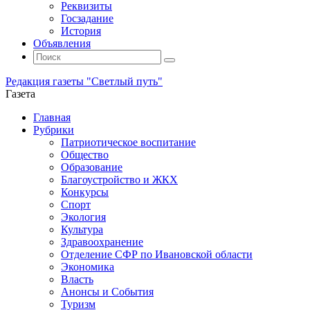
Реквизиты
Госзадание
История
Объявления
Поиск
Искать:
Поиск
Редакция газеты "Светлый путь"
Газета
Промотать
Главная
к
Рубрики
содержимому
Патриотическое воспитание
Общество
Образование
Благоустройство и ЖКХ
Конкурсы
Спорт
Экология
Культура
Здравоохранение
Отделение СФР по Ивановской области
Экономика
Власть
Анонсы и События
Туризм