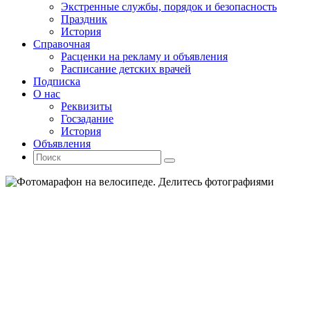
Экстренные службы, порядок и безопасность
Праздник
История
Справочная
Расценки на рекламу и объявления
Расписание детских врачей
Подписка
О нас
Реквизиты
Госзадание
История
Объявления
Поиск
Искать:
Поиск