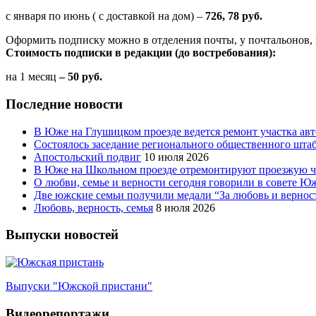
с января по июнь ( с доставкой на дом) –
726, 78 руб.
Оформить подписку можно в отделения почты, у почтальонов, 
Стоимость подписки в редакции (до востребования):
на 1 месяц
– 50 руб.
Последние новости
В Юже на Глушицком проезде ведется ремонт участка ав
Состоялось заседание регионального общественного шта
Апостольский подвиг
10 июля 2026
В Юже на Школьном проезде отремонтируют проезжую ча
О любви, семье и верности сегодня говорили в совете 
Две южские семьи получили медали “За любовь и вернос
Любовь, верность, семья
8 июля 2026
Выпуски новостей
Выпуски "Южской пристани"
Видеорепортажи