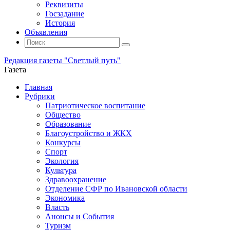
Реквизиты
Госзадание
История
Объявления
Поиск
Искать:
Поиск
Редакция газеты "Светлый путь"
Газета
Промотать
Главная
к
Рубрики
содержимому
Патриотическое воспитание
Общество
Образование
Благоустройство и ЖКХ
Конкурсы
Спорт
Экология
Культура
Здравоохранение
Отделение СФР по Ивановской области
Экономика
Власть
Анонсы и События
Туризм