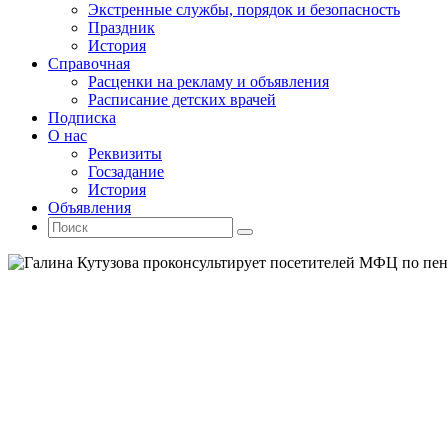
Экстренные службы, порядок и безопасность
Праздник
История
Справочная
Расценки на рекламу и объявления
Расписание детских врачей
Подписка
О нас
Реквизиты
Госзадание
История
Объявления
Поиск
Искать:
Поиск