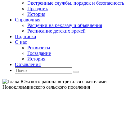
Экстренные службы, порядок и безопасность
Праздник
История
Справочная
Расценки на рекламу и объявления
Расписание детских врачей
Подписка
О нас
Реквизиты
Госзадание
История
Объявления
Поиск
Искать:
Поиск