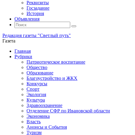
Реквизиты
Госзадание
История
Объявления
Поиск
Искать:
Поиск
Редакция газеты "Светлый путь"
Газета
Промотать
Главная
к
Рубрики
содержимому
Патриотическое воспитание
Общество
Образование
Благоустройство и ЖКХ
Конкурсы
Спорт
Экология
Культура
Здравоохранение
Отделение СФР по Ивановской области
Экономика
Власть
Анонсы и События
Туризм