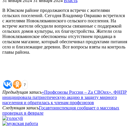
31 января 2024
31 января 2024
Власть
В Южском районе продолжаются встречи с жителями
сельских поселений. Сегодня Владимир Оврашко встретился
с жителями Новоклязьминского сельского поселения. На
встрече жители обсудили вопросы связанные с поддержкой
сельских домов культуры, их благоустройства. Жители села
Новоклязьминское обеспокоены отсутствием продавца в
сельском магазине, который обеспечивал продуктами питания
село и близлежащие деревни. Все вопросы взяты на контроль
главы района.
7
Предыдущая запись
«Профсоюзы России – Zа СВОих». ФНПР
инициировала патриотическую акцию в защиту мирного
населения и обратилась к членам профсоюзов
Следующая запись
Госавтоинспекция сообщает о массовых
проверках в феврале