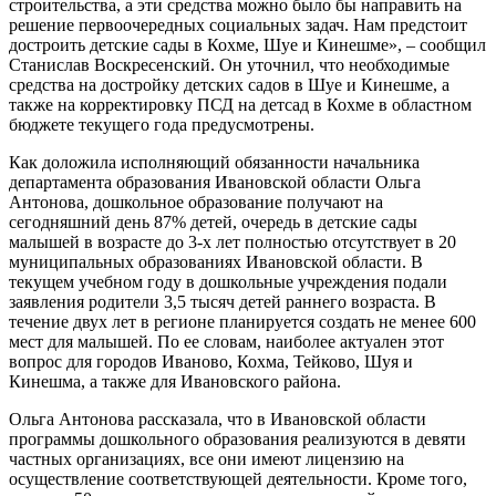
строительства, а эти средства можно было бы направить на
решение первоочередных социальных задач. Нам предстоит
достроить детские сады в Кохме, Шуе и Кинешме», – сообщил
Станислав Воскресенский. Он уточнил, что необходимые
средства на достройку детских садов в Шуе и Кинешме, а
также на корректировку ПСД на детсад в Кохме в областном
бюджете текущего года предусмотрены.
Как доложила исполняющий обязанности начальника
департамента образования Ивановской области Ольга
Антонова, дошкольное образование получают на
сегодняшний день 87% детей, очередь в детские сады
малышей в возрасте до 3-х лет полностью отсутствует в 20
муниципальных образованиях Ивановской области. В
текущем учебном году в дошкольные учреждения подали
заявления родители 3,5 тысяч детей раннего возраста. В
течение двух лет в регионе планируется создать не менее 600
мест для малышей. По ее словам, наиболее актуален этот
вопрос для городов Иваново, Кохма, Тейково, Шуя и
Кинешма, а также для Ивановского района.
Ольга Антонова рассказала, что в Ивановской области
программы дошкольного образования реализуются в девяти
частных организациях, все они имеют лицензию на
осуществление соответствующей деятельности. Кроме того,