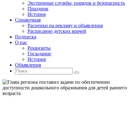
Экстренные службы, порядок и безопасность
Праздник
История
Справочная
Расценки на рекламу и объявления
Расписание детских врачей
Подписка
О нас
Реквизиты
Госзадание
История
Объявления
Поиск
Искать:
Поиск