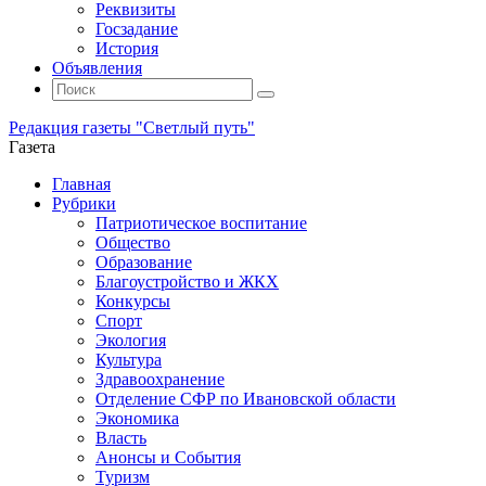
Реквизиты
Госзадание
История
Объявления
Поиск
Искать:
Поиск
Редакция газеты "Светлый путь"
Газета
Промотать
Главная
к
Рубрики
содержимому
Патриотическое воспитание
Общество
Образование
Благоустройство и ЖКХ
Конкурсы
Спорт
Экология
Культура
Здравоохранение
Отделение СФР по Ивановской области
Экономика
Власть
Анонсы и События
Туризм