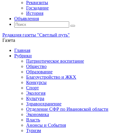
Реквизиты
Госзадание
История
Объявления
Поиск
Искать:
Поиск
Редакция газеты "Светлый путь"
Газета
Промотать
Главная
к
Рубрики
содержимому
Патриотическое воспитание
Общество
Образование
Благоустройство и ЖКХ
Конкурсы
Спорт
Экология
Культура
Здравоохранение
Отделение СФР по Ивановской области
Экономика
Власть
Анонсы и События
Туризм