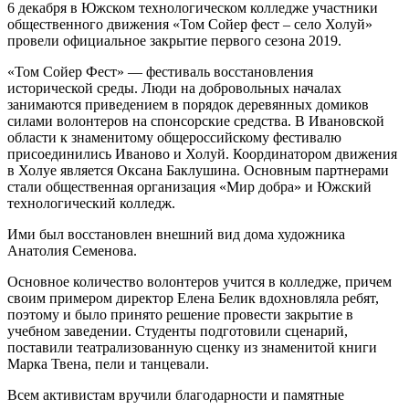
6 декабря в Южском технологическом колледже участники
общественного движения «Том Сойер фест – село Холуй»
провели официальное закрытие первого сезона 2019.
«Том Сойер Фест» — фестиваль восстановления
исторической среды. Люди на добровольных началах
занимаются приведением в порядок деревянных домиков
силами волонтеров на спонсорские средства. В Ивановской
области к знаменитому общероссийскому фестивалю
присоединились Иваново и Холуй. Координатором движения
в Холуе является Оксана Баклушина. Основным партнерами
стали общественная организация «Мир добра» и Южский
технологический колледж.
Ими был восстановлен внешний вид дома художника
Анатолия Семенова.
Основное количество волонтеров учится в колледже, причем
своим примером директор Елена Белик вдохновляла ребят,
поэтому и было принято решение провести закрытие в
учебном заведении. Студенты подготовили сценарий,
поставили театрализованную сценку из знаменитой книги
Марка Твена, пели и танцевали.
Всем активистам вручили благодарности и памятные