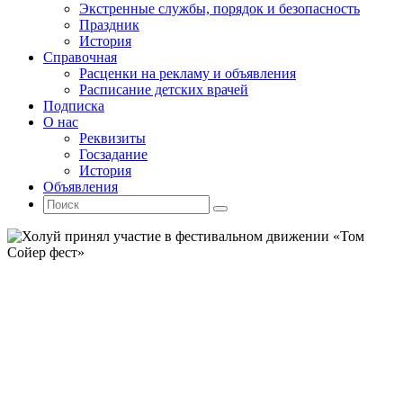
Экстренные службы, порядок и безопасность
Праздник
История
Справочная
Расценки на рекламу и объявления
Расписание детских врачей
Подписка
О нас
Реквизиты
Госзадание
История
Объявления
Поиск
Искать:
Поиск