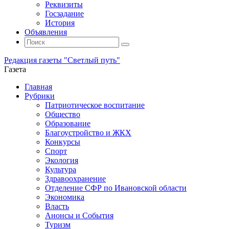
Реквизиты
Госзадание
История
Объявления
Поиск
Искать:
Поиск
Редакция газеты "Светлый путь"
Газета
Промотать
Главная
к
Рубрики
содержимому
Патриотическое воспитание
Общество
Образование
Благоустройство и ЖКХ
Конкурсы
Спорт
Экология
Культура
Здравоохранение
Отделение СФР по Ивановской области
Экономика
Власть
Анонсы и События
Туризм