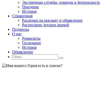
Экстренные службы, порядок и безопасность
Праздник
История
Справочная
Расценки на рекламу и объявления
Расписание детских врачей
Подписка
О нас
Реквизиты
Госзадание
История
Объявления
Поиск
Искать:
Поиск