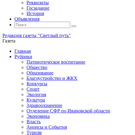
Реквизиты
Госзадание
История
Объявления
Поиск
Искать:
Поиск
Редакция газеты "Светлый путь"
Газета
Промотать
Главная
к
Рубрики
содержимому
Патриотическое воспитание
Общество
Образование
Благоустройство и ЖКХ
Конкурсы
Спорт
Экология
Культура
Здравоохранение
Отделение СФР по Ивановской области
Экономика
Власть
Анонсы и События
Туризм