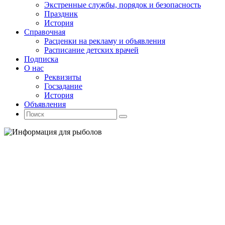
Экстренные службы, порядок и безопасность
Праздник
История
Справочная
Расценки на рекламу и объявления
Расписание детских врачей
Подписка
О нас
Реквизиты
Госзадание
История
Объявления
Поиск
Искать:
Поиск