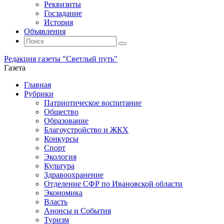
Реквизиты
Госзадание
История
Объявления
Поиск
Искать:
Поиск
Редакция газеты "Светлый путь"
Газета
Промотать
Главная
к
Рубрики
содержимому
Патриотическое воспитание
Общество
Образование
Благоустройство и ЖКХ
Конкурсы
Спорт
Экология
Культура
Здравоохранение
Отделение СФР по Ивановской области
Экономика
Власть
Анонсы и События
Туризм