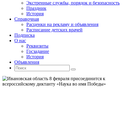
Экстренные службы, порядок и безопасность
Праздник
История
Справочная
Расценки на рекламу и объявления
Расписание детских врачей
Подписка
О нас
Реквизиты
Госзадание
История
Объявления
Поиск
Искать:
Поиск