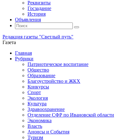
Реквизиты
Госзадание
История
Объявления
Поиск
Искать:
Поиск
Редакция газеты "Светлый путь"
Газета
Промотать
Главная
к
Рубрики
содержимому
Патриотическое воспитание
Общество
Образование
Благоустройство и ЖКХ
Конкурсы
Спорт
Экология
Культура
Здравоохранение
Отделение СФР по Ивановской области
Экономика
Власть
Анонсы и События
Туризм