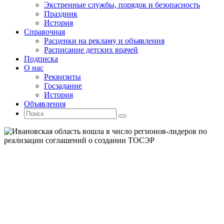
Экстренные службы, порядок и безопасность
Праздник
История
Справочная
Расценки на рекламу и объявления
Расписание детских врачей
Подписка
О нас
Реквизиты
Госзадание
История
Объявления
Поиск
Искать:
Поиск