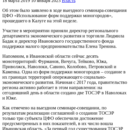
18 марта 2019
10 января 2023
Власть
Об этом было заявлено в ходе выездного семинара-совещания
ЦФО «Использование форм поддержки моногородов»,
прошедшего в Калуге на этой неделе.
Участие в мероприятии приняли директор регионального
департамента экономического развития и торговли Людмила
Бадак и директор Ивановского государственного фонда
поддержки малого предпринимательства Елена Тренина.
Напомним, в Ивановской области сейчас десять
монотерриторий: Фурманов, Вичуга, Тейково, Южа,
Приволжск, Наволоки, Савино, Колобово, Петровский и
Каменка. Одна из форм поддержки моногородов – создание в
их границах территорий опережающего социально-
экономического развития. Начиная с 2017 года, правительство
региона активно работает в этом направлении: на
сегодняшний день в области создано две ТОСЭР в Наволоках
и Юже.
Как отмечено на выездном семинаре-совещании, по
результатам реализации соглашений о создании ТОСЭР
только три субъекта ЦФО обеспечили достижение
предусмотренных в них показателей, в их число вошла
Ивановская область. «За первый год существования ТОСЭР