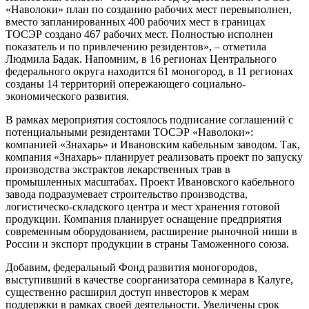
«Наволоки» план по созданию рабочих мест перевыполнен,
вместо запланированных 400 рабочих мест в границах
ТОСЭР создано 467 рабочих мест. Полностью исполнен
показатель и по привлечению резидентов», – отметила
Людмила Бадак. Напомним, в 16 регионах Центрального
федерального округа находится 61 моногород, в 11 регионах
созданы 14 территорий опережающего социально-
экономического развития.
В рамках мероприятия состоялось подписание соглашений с
потенциальными резидентами ТОСЭР «Наволоки»:
компанией «Знахарь» и Ивановским кабельным заводом. Так,
компания «Знахарь» планирует реализовать проект по запуску
производства экстрактов лекарственных трав в
промышленных масштабах. Проект Ивановского кабельного
завода подразумевает строительство производства,
логистическо-складского центра и мест хранения готовой
продукции. Компания планирует оснащение предприятия
современным оборудованием, расширение рыночной ниши в
России и экспорт продукции в страны Таможенного союза.
Добавим, федеральный Фонд развития моногородов,
выступивший в качестве соорганизатора семинара в Калуге,
существенно расширил доступ инвесторов к мерам
поддержки в рамках своей деятельности. Увеличены срок