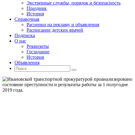
Экстренные службы, порядок и безопасность
Праздник
История
Справочная
Расценки на рекламу и объявления
Расписание детских врачей
Подписка
О нас
Реквизиты
Госзадание
История
Объявления
Поиск
Искать:
Поиск