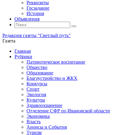
Реквизиты
Госзадание
История
Объявления
Поиск
Искать:
Поиск
Редакция газеты "Светлый путь"
Газета
Промотать
Главная
к
Рубрики
содержимому
Патриотическое воспитание
Общество
Образование
Благоустройство и ЖКХ
Конкурсы
Спорт
Экология
Культура
Здравоохранение
Отделение СФР по Ивановской области
Экономика
Власть
Анонсы и События
Туризм