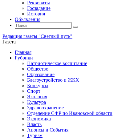
Реквизиты
Госзадание
История
Объявления
Поиск
Искать:
Поиск
Редакция газеты "Светлый путь"
Газета
Промотать
Главная
к
Рубрики
содержимому
Патриотическое воспитание
Общество
Образование
Благоустройство и ЖКХ
Конкурсы
Спорт
Экология
Культура
Здравоохранение
Отделение СФР по Ивановской области
Экономика
Власть
Анонсы и События
Туризм