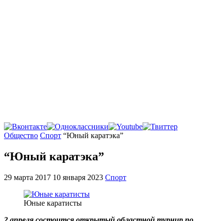
Главная
Общество
Спорт
“Юный каратэка”
“Юный каратэка”
29 марта 2017
10 января 2023
Спорт
Юные каратисты
2 апреля состоится открытый областной турнир по