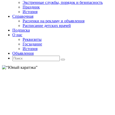
Экстренные службы, порядок и безопасность
Праздник
История
Справочная
Расценки на рекламу и объявления
Расписание детских врачей
Подписка
О нас
Реквизиты
Госзадание
История
Объявления
Поиск
Искать:
Поиск