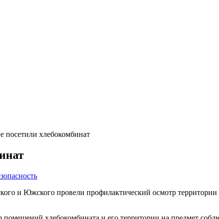
 посетили хлебокомбинат
инат
зопасность
ского и Южского провели профилактический осмотр территори
р помещений хлебокомбината и его территории на предмет собл