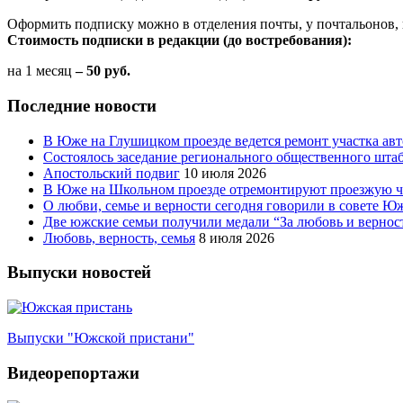
Оформить подписку можно в отделения почты, у почтальонов, 
Стоимость подписки в редакции (до востребования):
на 1 месяц
– 50 руб.
Последние новости
В Юже на Глушицком проезде ведется ремонт участка ав
Состоялось заседание регионального общественного шта
Апостольский подвиг
10 июля 2026
В Юже на Школьном проезде отремонтируют проезжую ча
О любви, семье и верности сегодня говорили в совете 
Две южские семьи получили медали “За любовь и вернос
Любовь, верность, семья
8 июля 2026
Выпуски новостей
Выпуски "Южской пристани"
Видеорепортажи