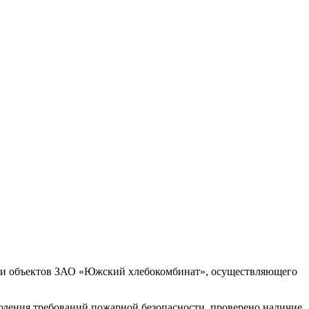
и и объектов ЗАО «Южский хлебокомбинат», осуществляющего
юдения требований пожарной безопасности, проверено наличие