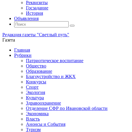
Реквизиты
Госзадание
История
Объявления
Поиск
Искать:
Поиск
Редакция газеты "Светлый путь"
Газета
Промотать
Главная
к
Рубрики
содержимому
Патриотическое воспитание
Общество
Образование
Благоустройство и ЖКХ
Конкурсы
Спорт
Экология
Культура
Здравоохранение
Отделение СФР по Ивановской области
Экономика
Власть
Анонсы и События
Туризм