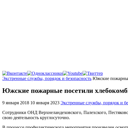
Главная
Экстренные службы, порядок и безопасность
Южские пожарные
Южские пожарные посетили хлебокомб
9 января 2018
10 января 2023
Экстренные службы, порядок и бе
Сотрудники ОНД Верхнеландеховского, Палехского, Пестяков
свою деятельность круглосуточно.
В процессе профилактического мероприятия произведен осмот