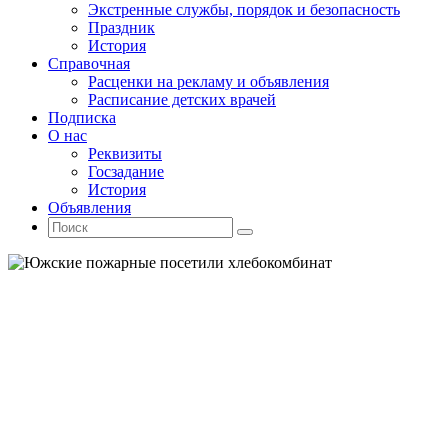
Экстренные службы, порядок и безопасность
Праздник
История
Справочная
Расценки на рекламу и объявления
Расписание детских врачей
Подписка
О нас
Реквизиты
Госзадание
История
Объявления
Поиск
Искать:
Поиск