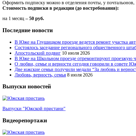
Оформить подписку можно в отделения почты, у почтальонов, 
Стоимость подписки в редакции (до востребования):
на 1 месяц
– 50 руб.
Последние новости
В Юже на Глушицком проезде ведется ремонт участка ав
Состоялось заседание регионального общественного шта
Апостольский подвиг
10 июля 2026
В Юже на Школьном проезде отремонтируют проезжую ча
О любви, семье и верности сегодня говорили в совете 
Две южские семьи получили медали “За любовь и вернос
Любовь, верность, семья
8 июля 2026
Выпуски новостей
Выпуски "Южской пристани"
Видеорепортажи