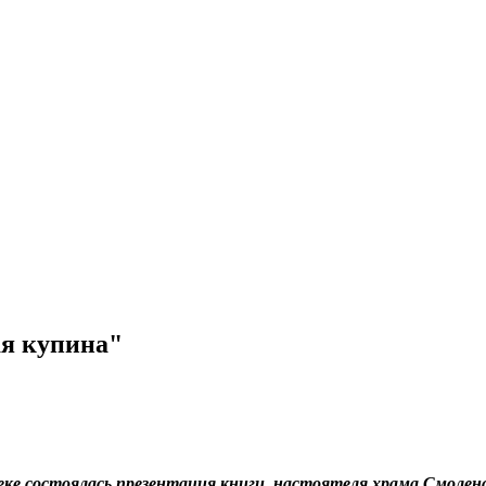
я купина"
еке состоялась презентация книги настоятеля храма Смоле