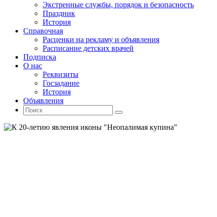
Экстренные службы, порядок и безопасность
Праздник
История
Справочная
Расценки на рекламу и объявления
Расписание детских врачей
Подписка
О нас
Реквизиты
Госзадание
История
Объявления
Поиск
Искать:
Поиск