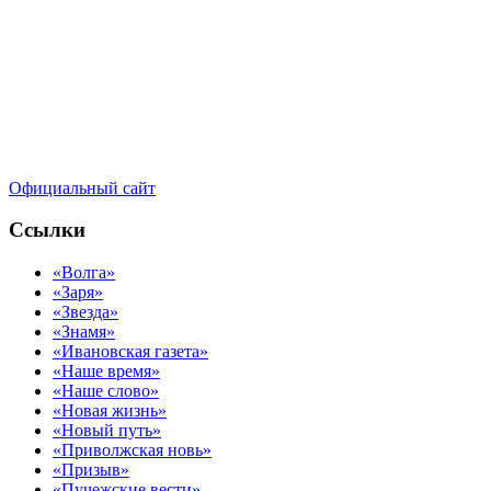
Официальный сайт
Ссылки
«Волга»
«Заря»
«Звезда»
«Знамя»
«Ивановская газета»
«Наше время»
«Наше слово»
«Новая жизнь»
«Новый путь»
«Приволжская новь»
«Призыв»
«Пучежские вести»