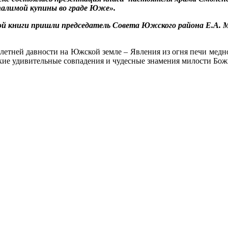
алимой купины во граде Юже».
ой книги пришли председатель Совета Южского района Е.А. Му
0-летней давности на Южской земле – Явления из огня печи мед
какие удивительные совпадения и чудесные знамения милости Бо