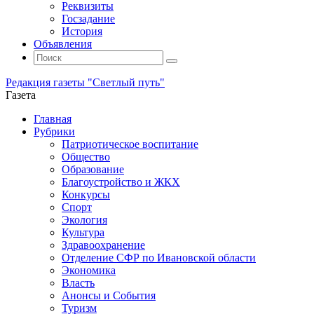
Реквизиты
Госзадание
История
Объявления
Поиск
Искать:
Поиск
Редакция газеты "Светлый путь"
Газета
Промотать
Главная
к
Рубрики
содержимому
Патриотическое воспитание
Общество
Образование
Благоустройство и ЖКХ
Конкурсы
Спорт
Экология
Культура
Здравоохранение
Отделение СФР по Ивановской области
Экономика
Власть
Анонсы и События
Туризм