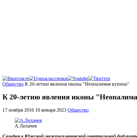
Главная
Общество
К 20-летию явления иконы "Неопалимая купина"
К 20-летию явления иконы "Неопалима
17 ноября 2016
10 января 2023
Общество
А.Лихачев
Сегодня в Южской межпоселенческой центральной библиот