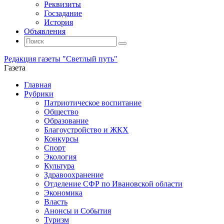
Реквизиты
Госзадание
История
Объявления
Поиск
Искать:
Поиск
Редакция газеты "Светлый путь"
Газета
Промотать
Главная
к
Рубрики
содержимому
Патриотическое воспитание
Общество
Образование
Благоустройство и ЖКХ
Конкурсы
Спорт
Экология
Культура
Здравоохранение
Отделение СФР по Ивановской области
Экономика
Власть
Анонсы и События
Туризм