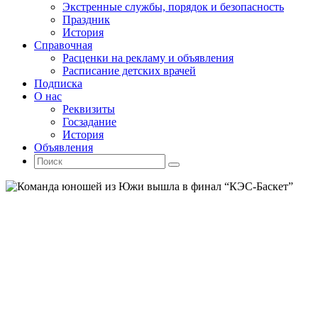
Экстренные службы, порядок и безопасность
Праздник
История
Справочная
Расценки на рекламу и объявления
Расписание детских врачей
Подписка
О нас
Реквизиты
Госзадание
История
Объявления
Поиск
Искать:
Поиск