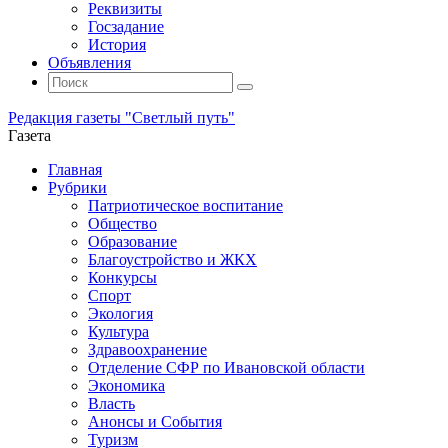
Реквизиты
Госзадание
История
Объявления
Поиск
Искать:
Поиск
Редакция газеты "Светлый путь"
Газета
Промотать
Главная
к
Рубрики
содержимому
Патриотическое воспитание
Общество
Образование
Благоустройство и ЖКХ
Конкурсы
Спорт
Экология
Культура
Здравоохранение
Отделение СФР по Ивановской области
Экономика
Власть
Анонсы и События
Туризм