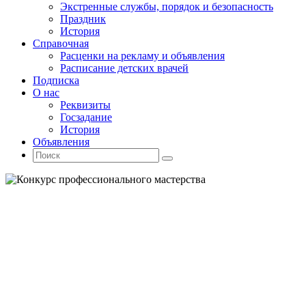
Экстренные службы, порядок и безопасность
Праздник
История
Справочная
Расценки на рекламу и объявления
Расписание детских врачей
Подписка
О нас
Реквизиты
Госзадание
История
Объявления
Поиск
Искать:
Поиск