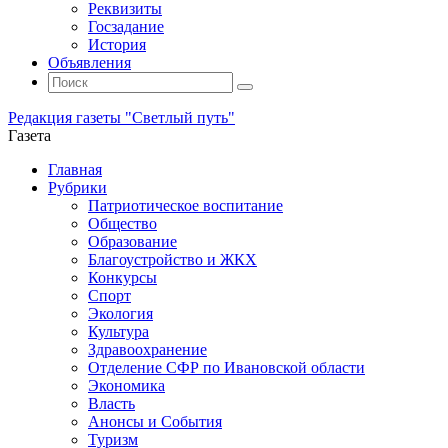
Реквизиты
Госзадание
История
Объявления
Поиск
Искать:
Поиск
Редакция газеты "Светлый путь"
Газета
Промотать
Главная
к
Рубрики
содержимому
Патриотическое воспитание
Общество
Образование
Благоустройство и ЖКХ
Конкурсы
Спорт
Экология
Культура
Здравоохранение
Отделение СФР по Ивановской области
Экономика
Власть
Анонсы и События
Туризм