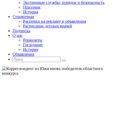
Экстренные службы, порядок и безопасность
Праздник
История
Справочная
Расценки на рекламу и объявления
Расписание детских врачей
Подписка
О нас
Реквизиты
Госзадание
История
Объявления
Поиск
Искать:
Поиск